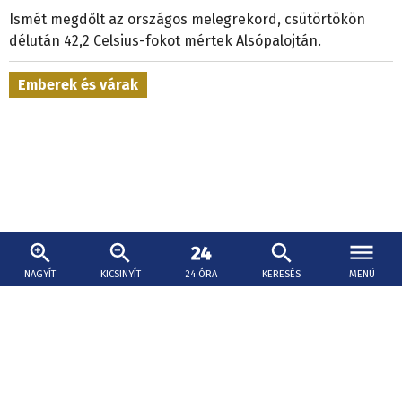
Ismét megdőlt az országos melegrekord, csütörtökön
délután 42,2 Celsius-fokot mértek Alsópalojtán.
Emberek és várak
NAGYÍT
KICSINYÍT
24 ÓRA
KERESÉS
MENÜ