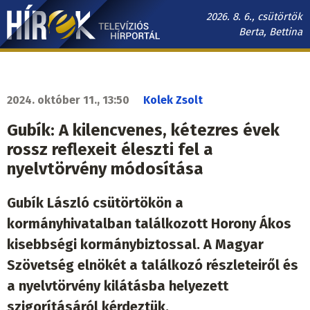
Ugrás
2026. 8. 6., csütörtök
a
Berta, Bettina
tartalomra
Hírek.sk
fő
navigáció
2024. október 11., 13:50
Kolek Zsolt
Gubík: A kilencvenes, kétezres évek
rossz reflexeit éleszti fel a
nyelvtörvény módosítása
Gubík László csütörtökön a
kormányhivatalban találkozott Horony Ákos
kisebbségi kormánybiztossal. A Magyar
Szövetség elnökét a találkozó részleteiről és
a nyelvtörvény kilátásba helyezett
szigorításáról kérdeztük.