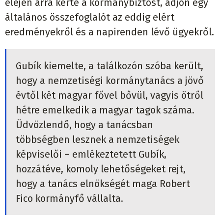
elején arra kérte a kormánybiztost, adjon egy
általános összefoglalót az eddig elért
eredményekről és a napirenden lévő ügyekről.
Gubík kiemelte, a találkozón szóba került,
hogy a nemzetiségi kormánytanács a jövő
évtől két magyar fővel bővül, vagyis ötről
hétre emelkedik a magyar tagok száma.
Üdvözlendő, hogy a tanácsban
többségben lesznek a nemzetiségek
képviselői – emlékeztetett Gubík,
hozzátéve, komoly lehetőségeket rejt,
hogy a tanács elnökségét maga Robert
Fico kormányfő vállalta.