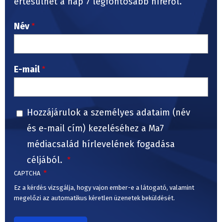
értesülhet a nap 7 legfontosabb híréről.
Név
E-mail
Hozzájárulok a személyes adataim (név
és e-mail cím) kezeléséhez a Ma7
médiacsalád hírlevelének fogadása
céljából.
CAPTCHA
Ez a kérdés vizsgálja, hogy vajon ember-e a látogató, valamint
megelőzi az automatikus kéretlen üzenetek beküldését.