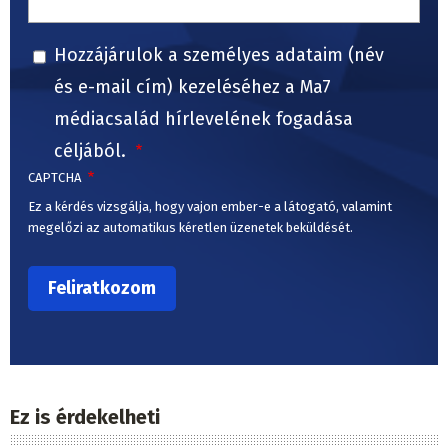
Hozzájárulok a személyes adataim (név
és e-mail cím) kezeléséhez a Ma7
médiacsalád hírlevelének fogadása
céljából.
CAPTCHA
Ez a kérdés vizsgálja, hogy vajon ember-e a látogató, valamint
megelőzi az automatikus kéretlen üzenetek beküldését.
Ez is érdekelheti