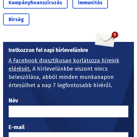
Kampányfinanszírozás
immunitás
Bírság
Iratkozzon fel napi hírlevelünkre
A Facebook drasztikusan korlátozza híreink
elérését.
A hírlevelünkbe viszont nincs
beleszólása, abból minden munkanapon
értesülhet a nap 7 legfontosabb híréről.
Név
E-mail