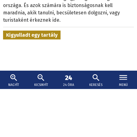
országa. És azok számára is biztonságosnak kell
maradnia, akik tanulni, becsületesen dolgozni, vagy
turistaként érkeznek ide.
Kigyulladt egy tartály
NAGYÍT
KICSINYÍT
24 ÓRA
KERESÉS
MENÜ
2026. augusztus 7., 14:35
Frissítve: aug. 7. 17:23