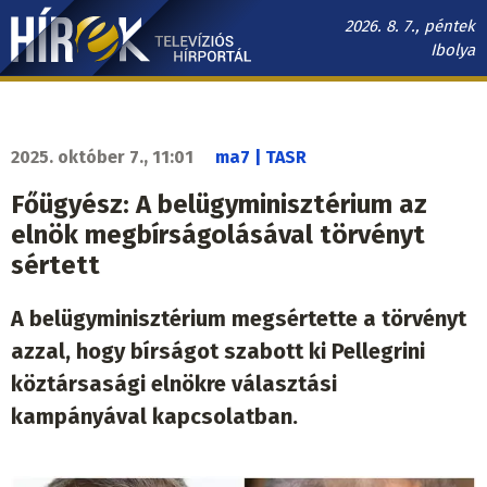
Ugrás
2026. 8. 7., péntek
a
Ibolya
tartalomra
Hírek.sk
fő
navigáció
2025. október 7., 11:01
ma7 | TASR
Főügyész: A belügyminisztérium az
elnök megbírságolásával törvényt
sértett
A belügyminisztérium megsértette a törvényt
azzal, hogy bírságot szabott ki Pellegrini
köztársasági elnökre választási
kampányával kapcsolatban.