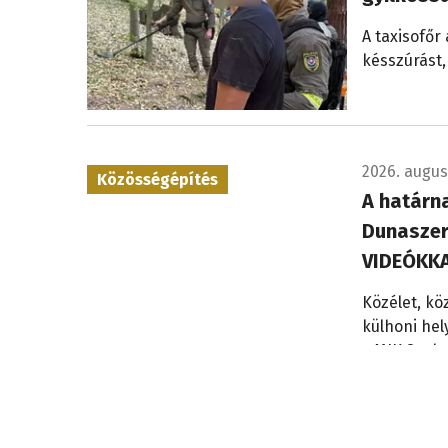
A taxisofőr
késszúrást,
2026. augusz
Közösségépítés
A határna
Dunaszer
VIDEÓKK
Közélet, kö
külhoni hel
x MIK Szab
Komoly tűz volt