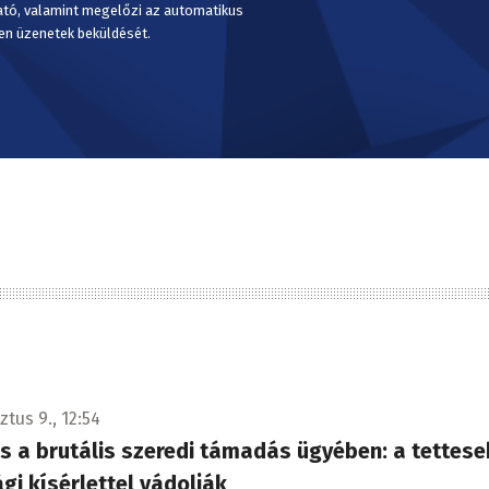
ató, valamint megelőzi az automatikus
en üzenetek beküldését.
tus 9., 12:54
s a brutális szeredi támadás ügyében: a tettese
gi kísérlettel vádolják