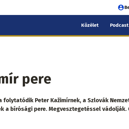
Fel
B
fió
Közélet
Podcast
me
mír pere
a folytatódik Peter Kažimírnek, a Szlovák Nemze
k a bírósági pere. Megvesztegetéssel vádolják.