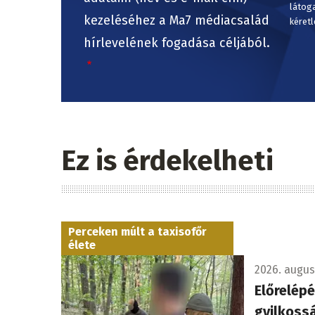
látog
kezeléséhez a Ma7 médiacsalád
kéretl
hírlevelének fogadása céljából.
Ez is érdekelheti
Perceken múlt a taxisofőr
élete
2026. augusz
Előrelépé
gyilkossá