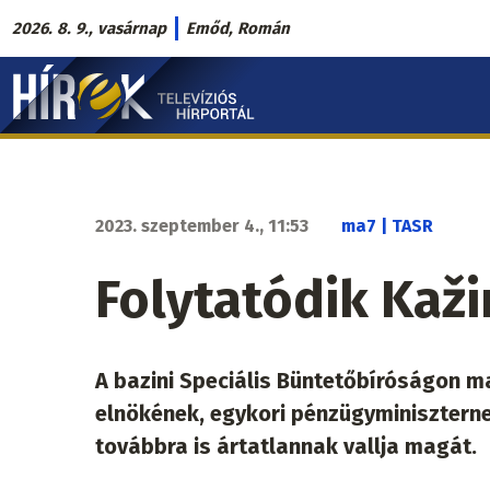
Ugrás
2026. 8. 9., vasárnap
Emőd, Román
a
Hírek.sk
tartalomra
fő
navigáció
2023. szeptember 4., 11:53
ma7 | TASR
Folytatódik Kaži
A bazini Speciális Büntetőbíróságon m
elnökének, egykori pénzügyminiszterne
továbbra is ártatlannak vallja magát.