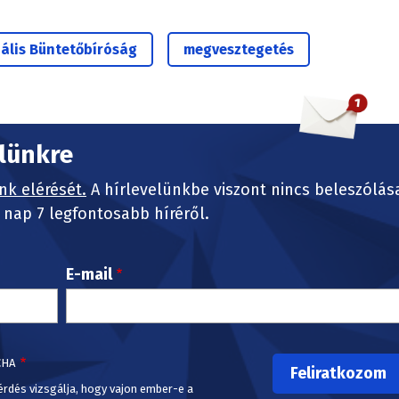
ális Büntetőbíróság
megvesztegetés
elünkre
nk elérését.
A hírlevelünkbe viszont nincs beleszólás
nap 7 legfontosabb híréről.
E-mail
CHA
érdés vizsgálja, hogy vajon ember-e a