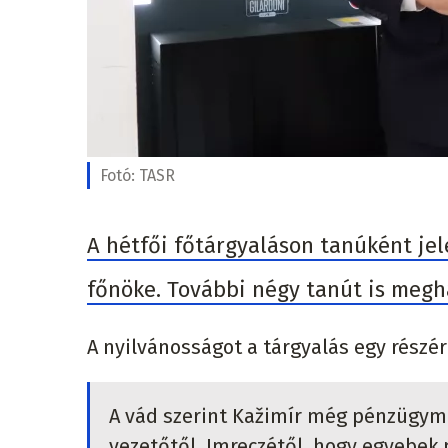
Fotó:
TASR
A hétfői főtárgyaláson tanúként jel
főnöke. További négy tanút is megh
A nyilvánosságot a tárgyalás egy részérő
A vád szerint Kažimír még pénzügymi
vezetőtől, Imreczétől, hogy egyebek 