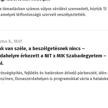
 a támadásban számos súlyos sérülést szenvedett, köztük 13
 amelyek létfontosságú szerveit veszélyeztették.
tus 8., 18:01
k van széle, a beszélgetésnek nincs –
dahelyre érkezett a NIT x MIK Szabadegyetem –
AL
zösségépítés, fejlődés és határokon átívelő párbeszéd, idén 
yszínen, Dunaszerdahelyen is programokkal várta a fiataloka
adegyetem.