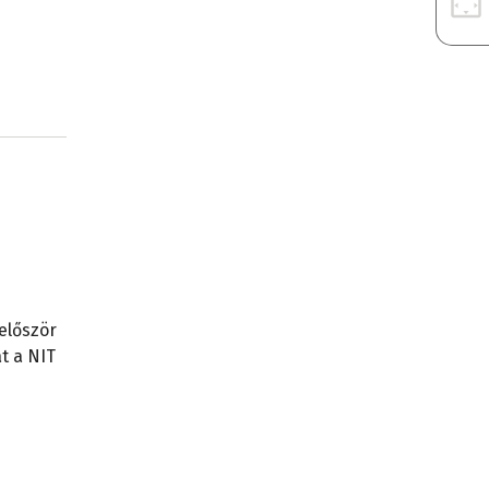
először
t a NIT