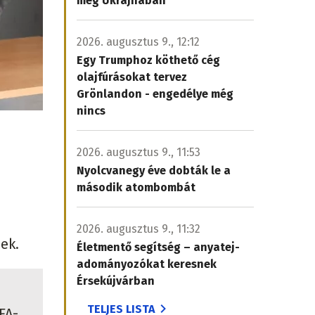
meg Ukrajnában
2026. augusztus 9., 12:12
Egy Trumphoz köthető cég
olajfúrásokat tervez
Grönlandon - engedélye még
nincs
2026. augusztus 9., 11:53
Nyolcvanegy éve dobták le a
második atombombát
2026. augusztus 9., 11:32
nek.
Életmentő segítség – anyatej-
adományozókat keresnek
Érsekújvárban
TELJES LISTA
FA-