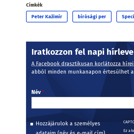
Címkék
Peter Kažimír
bírósági per
Speci
Iratkozzon fel napi hírlev
A Facebook drasztikusan korlátozza hírei
abból minden munkanapon értesülhet a 
Név
CAPT
Hozzájárulok a személyes
Ez a k
adataim (név és e-mail cím)