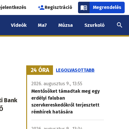
használói
ejelentkezés
Regisztráció
Megrendelés
k
Videók
Ma7
Múzsa
Szurkoló
nüje
24 ÓRA
LEGOLVASOTTABB
2026. augusztus 9., 13:55
Mentősöket támadtak meg egy
erdélyi faluban
ti Bank
szervkereskedőkről terjesztett
 Ő
rémhírek hatására
2026. augusztus 9., 13:34