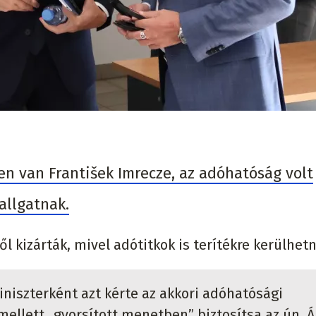
en van František Imrecze, az adóhatóság volt
allgatnak.
l kizárták, mivel adótitkok is terítékre kerülhet
niszterként azt kérte az akkori adóhatósági
mellett „gyorsított menetben” biztosítsa az ún. Á