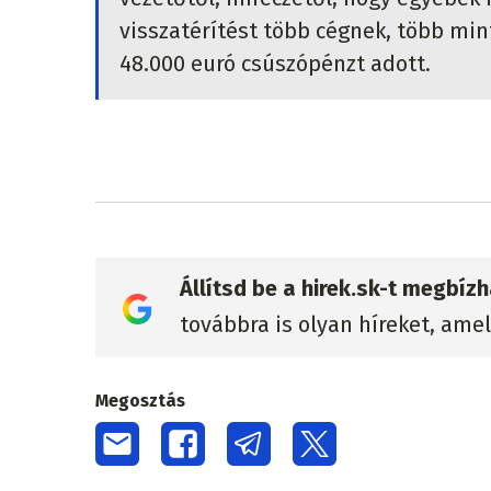
visszatérítést több cégnek, több min
48.000 euró csúszópénzt adott.
Állítsd be a hirek.sk-t megbí
továbbra is olyan híreket, ame
Megosztás