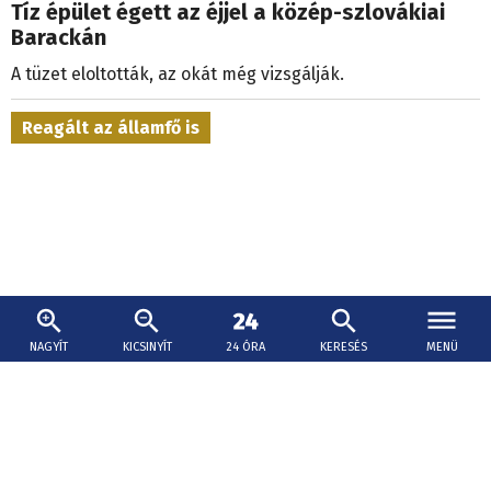
Tíz épület égett az éjjel a közép-szlovákiai
Barackán
A tüzet eloltották, az okát még vizsgálják.
Reagált az államfő is
NAGYÍT
KICSINYÍT
24 ÓRA
KERESÉS
MENÜ
2026. augusztus 7., 15:57