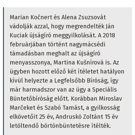
Marian Kočnert és Alena Zsuzsovát
vádolják azzal, hogy megrendelték Ján
Kuciak újságíró meggyilkolását. A 2018
februárjában történt nagymácsédi
támadásban meghalt az újságíró
menyasszonya, Martina Kušnírová is. Az
ügyben hozott előző két ítéletet hatályon
kívül helyezte a Legfelsőbb Bíróság, így
már harmadszor van az ügy a Speciális
Büntetőbíróság előtt. Korábban Miroslav
Marčeket és Szabó Tamást, a gyilkosság
elkövetőit 25 év, Andruskó Zoltánt 15 év
letöltendő börtönbüntetésre ítélték.