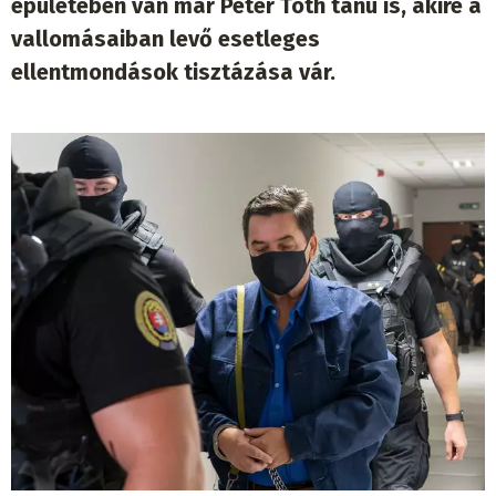
épületében van már Peter Tóth tanú is, akire a
vallomásaiban levő esetleges
ellentmondások tisztázása vár.