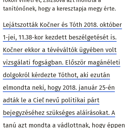
tanítónőnek, hogy a keresztapja megy érte.
Lejátszották Kočner és Tóth 2018. október
1-jei, 11.38-kor kezdett beszélgetését is.
Kočner ekkor a tévéváltók ügyében volt
vizsgálati fogságban. Először magánéleti
dolgokról kérdezte Tóthot, aki ezután
elmondta neki, hogy 2018. január 25-én
adták le a Cieľ nevű politikai párt
bejegyzéséhez szükséges aláírásokat. A
tanú azt mondta a vádlottnak, hogy éppen