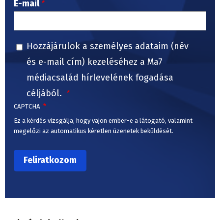
E-mail
Hozzájárulok a személyes adataim (név
és e-mail cím) kezeléséhez a Ma7
médiacsalád hírlevelének fogadása
céljából.
CAPTCHA
Ez a kérdés vizsgálja, hogy vajon ember-e a látogató, valamint
megelőzi az automatikus kéretlen üzenetek beküldését.