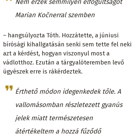
Nem érzek semmilyen elfogultságot
Marian Kočnerral szemben
– hangsúlyozta Tóth. Hozzátette, a júniusi
bírósági kihallgatásán senki sem tette fel neki
azt a kérdést, hogyan viszonyul most a
vádlotthoz. Ezután a tárgyalóteremben levő
ügyészek erre is rákérdeztek.
Érthető módon idegenkedek tőle. A
vallomásomban részletezett gyanús
jelek miatt természetesen
átértékeltem a hozzá fűződő