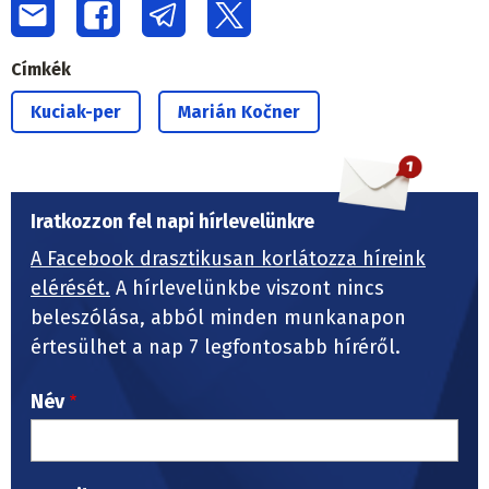
Címkék
Kuciak-per
Marián Kočner
Iratkozzon fel napi hírlevelünkre
A Facebook drasztikusan korlátozza híreink
elérését.
A hírlevelünkbe viszont nincs
beleszólása, abból minden munkanapon
értesülhet a nap 7 legfontosabb híréről.
Név