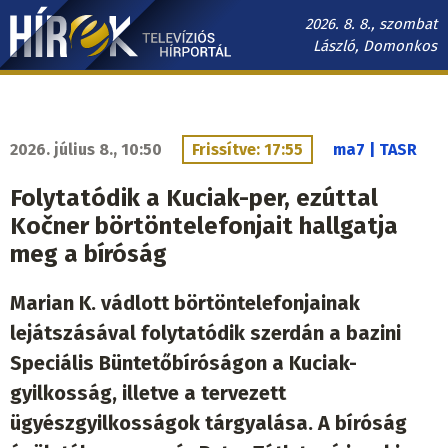
Ugrás
2026. 8. 8., szombat
a
László, Domonkos
tartalomra
Hírek.sk
fő
navigáció
2026. július 8., 10:50
Frissítve: 17:55
ma7 | TASR
Folytatódik a Kuciak-per, ezúttal
Kočner börtöntelefonjait hallgatja
meg a bíróság
Marian K. vádlott börtöntelefonjainak
lejátszásával folytatódik szerdán a bazini
Speciális Büntetőbíróságon a Kuciak-
gyilkosság, illetve a tervezett
ügyészgyilkosságok tárgyalása. A bíróság