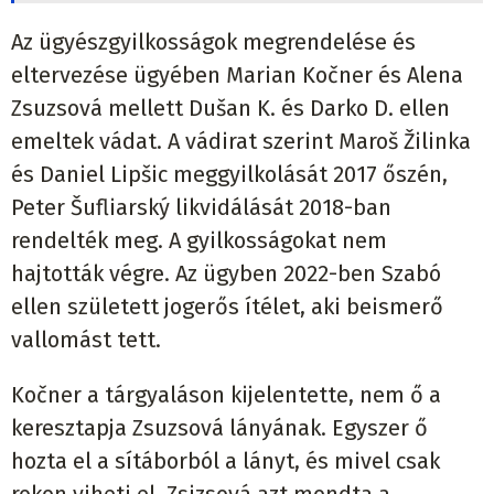
Az ügyészgyilkosságok megrendelése és
eltervezése ügyében Marian Kočner és Alena
Zsuzsová mellett Dušan K. és Darko D. ellen
emeltek vádat. A vádirat szerint Maroš Žilinka
és Daniel Lipšic meggyilkolását 2017 őszén,
Peter Šufliarský likvidálását 2018-ban
rendelték meg. A gyilkosságokat nem
hajtották végre. Az ügyben 2022-ben Szabó
ellen született jogerős ítélet, aki beismerő
vallomást tett.
Kočner a tárgyaláson kijelentette, nem ő a
keresztapja Zsuzsová lányának. Egyszer ő
hozta el a sítáborból a lányt, és mivel csak
rokon viheti el, Zsizsová azt mondta a