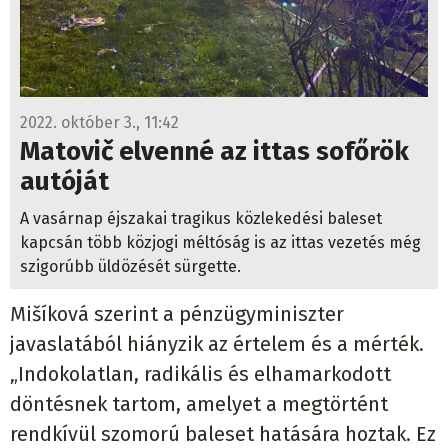
2022. október 3., 11:42
Matovič elvenné az ittas sofőrök
autóját
A vasárnap éjszakai tragikus közlekedési baleset
kapcsán több közjogi méltóság is az ittas vezetés még
szigorúbb üldözését sürgette.
Mišíková szerint a pénzügyminiszter
javaslatából hiányzik az értelem és a mérték.
„Indokolatlan, radikális és elhamarkodott
döntésnek tartom, amelyet a megtörtént
rendkívül szomorú baleset hatására hoztak. Ez