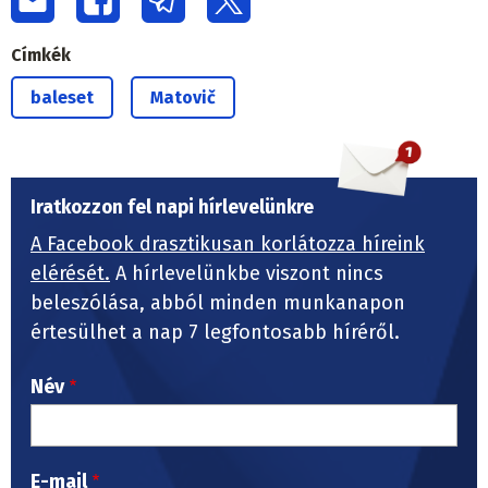
Címkék
baleset
Matovič
Iratkozzon fel napi hírlevelünkre
A Facebook drasztikusan korlátozza híreink
elérését.
A hírlevelünkbe viszont nincs
beleszólása, abból minden munkanapon
értesülhet a nap 7 legfontosabb híréről.
Név
E-mail