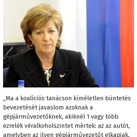
„Ma a koalíciós tanácson kíméletlen büntetés
bevezetését javaslom azoknak a
gépjárművezetőknek, akiknél 1 vagy több
ezrelék véralkoholszintet mértek: az az autót,
amelyben az ilyen gépjárművezetőt elkapjak,