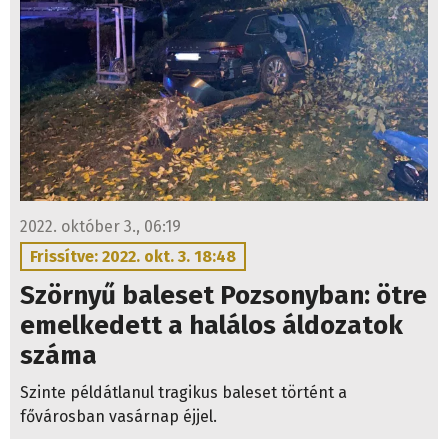
2022. október 3., 06:19
Frissítve: 2022. okt. 3. 18:48
Szörnyű baleset Pozsonyban: ötre
emelkedett a halálos áldozatok
száma
Szinte példátlanul tragikus baleset történt a
fővárosban vasárnap éjjel.