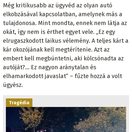
Még kritikusabb az ügyvéd az olyan autó
elkobzásával kapcsolatban, amelynek más a
tulajdonosa. Mint mondta, ennek nem látja az
okát, így nem is érthet egyet vele. „Ez egy
elrugaszkodott laikus vélemény. A teljes kárt a
kár okozójának kell megtérítenie. Azt az
embert kell megbüntetni, aki kölcsönadta az
autóját?... Ez nagyon aránytalan és
elhamarkodott javaslat” – fűzte hozzá a volt
ügyész.
Tragédia