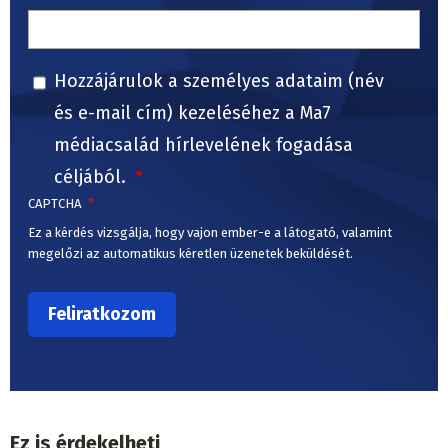
Hozzájárulok a személyes adataim (név
és e-mail cím) kezeléséhez a Ma7
médiacsalád hírlevelének fogadása
céljából.
CAPTCHA
Ez a kérdés vizsgálja, hogy vajon ember-e a látogató, valamint
megelőzi az automatikus kéretlen üzenetek beküldését.
Ez is érdekelheti