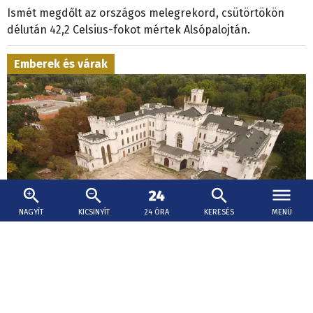
Ismét megdőlt az országos melegrekord, csütörtökön
délután 42,2 Celsius-fokot mértek Alsópalojtán.
Emberek és várak
NAGYÍT
KICSINYÍT
24 ÓRA
KERESÉS
MENÜ