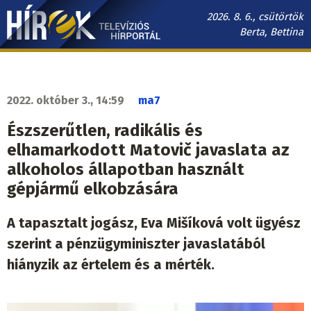
Ugrás
2026. 8. 6., csütörtök
a
Berta, Bettina
tartalomra
Hírek.sk
fő
navigáció
2022. október 3., 14:59
ma7
Észszerűtlen, radikális és
elhamarkodott Matovič javaslata az
alkoholos állapotban használt
gépjármű elkobzására
A tapasztalt jogász, Eva Mišíková volt ügyész
szerint a pénzügyminiszter javaslatából
hiányzik az értelem és a mérték.