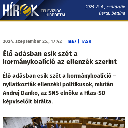
Ugrás
2026. 8. 6., csütörtök
a
Berta, Bettina
tartalomra
Hírek.sk
fő
navigáció
2024. szeptember 25., 17:42
ma7 | TASR
Élő adásban esik szét a
kormánykoalíció az ellenzék szerint
Élő adásban esik szét a kormánykoalíció –
nyilatkozták ellenzéki politikusok, miután
Andrej Danko, az SNS elnöke a Hlas-SD
képviselőit bírálta.