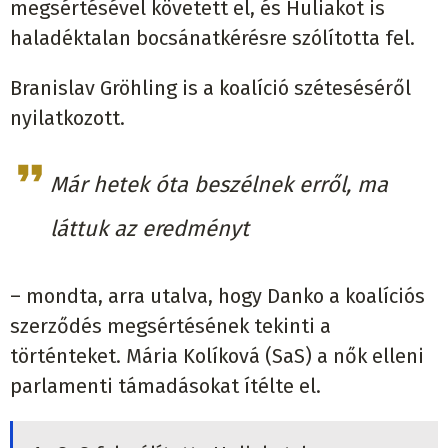
megsértésével követett el, és Huliakot is
haladéktalan bocsánatkérésre szólította fel.
Branislav Gröhling is a koalíció széteséséről
nyilatkozott.
Már hetek óta beszélnek erről, ma
láttuk az eredményt
– mondta, arra utalva, hogy Danko a koalíciós
szerződés megsértésének tekinti a
történteket. Mária Kolíková (SaS) a nők elleni
parlamenti támadásokat ítélte el.