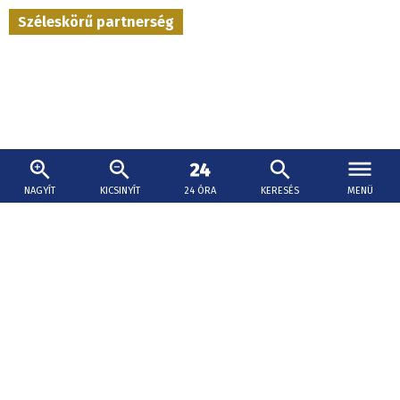
Széleskörű partnerség
NAGYÍT
KICSINYÍT
24 ÓRA
KERESÉS
MENÜ
2026. augusztus 5., 15:01
Áru- és szolgáltatáskedvezményeket hoz a
családoknak a Családi Kártya
A gyakorlatban a Családi Kártya egy mobilalkalmazás