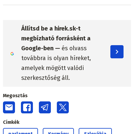
Állítsd be a hirek.sk-t
megbízható forrásként a
Google-ben —
és olvass
továbbra is olyan híreket,
amelyek mögött valódi
szerkesztőség áll.
Megosztás
Címkék
parlament
Kormány
Szlovákia