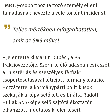
LMBTQ-csoporthoz tartozó személy elleni
támadásnak nevezte a vele történt incidenst.
Teljes mértékben elfogadhatatlan,
amit az SNS művel
– jelentette ki Martin Dubéci, a PS
frakcióvezetője. Szerinte élő adásban esik szét
a „hisztériás és szeszélyes férfiak”
csoportosulásával létrejött kormánykoalíció.
Hozzátette, a kormánypárti politikusok
szekálják a képviselőket, és bírálta Rudolf
Huliak SNS-képviselő sajtótájékoztatón
elhangzott indulatos kijelentéseit.