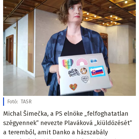
Fotó:
TASR
Michal Šimečka, a PS elnöke „felfoghatatlan
szégyennek” nevezte Plaváková „kiüldözését”
a teremből, amit Danko a házszabály