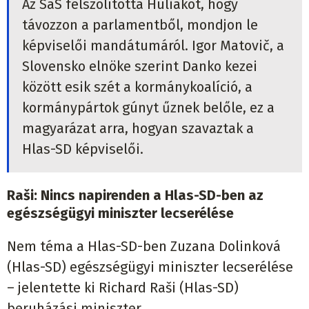
Az SaS felszólította Huliakot, hogy
távozzon a parlamentből, mondjon le
képviselői mandátumáról. Igor Matovič, a
Slovensko elnöke szerint Danko kezei
között esik szét a kormánykoalíció, a
kormánypártok gúnyt űznek belőle, ez a
magyarázat arra, hogyan szavaztak a
Hlas-SD képviselői.
Raši: Nincs napirenden a Hlas-SD-ben az
egészségügyi miniszter lecserélése
Nem téma a Hlas-SD-ben Zuzana Dolinková
(Hlas-SD) egészségügyi miniszter lecserélése
– jelentette ki Richard Raši (Hlas-SD)
beruházási miniszter.