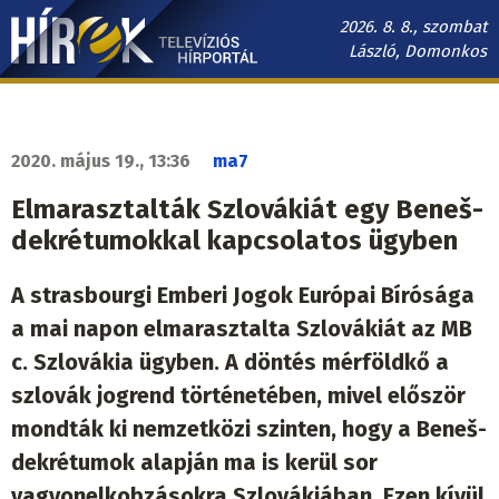
Ugrás
2026. 8. 8., szombat
a
László, Domonkos
tartalomra
Hírek.sk
fő
navigáció
2020. május 19., 13:36
ma7
Elmarasztalták Szlovákiát egy Beneš-
dekrétumokkal kapcsolatos ügyben
A strasbourgi Emberi Jogok Európai Bírósága
a mai napon elmarasztalta Szlovákiát az MB
c. Szlovákia ügyben. A döntés mérföldkő a
szlovák jogrend történetében, mivel először
mondták ki nemzetközi szinten, hogy a Beneš-
dekrétumok alapján ma is kerül sor
vagyonelkobzásokra Szlovákiában. Ezen kívül