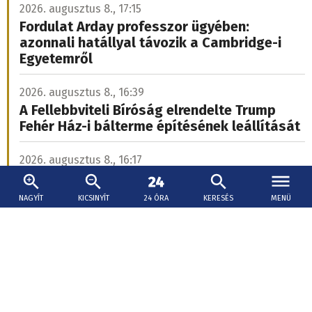
párbeszéd, idén először külhoni helyszínen,
Dunaszerdahelyen is programokkal várta a fiatalokat a
NIT x MIK Szabadegyetem.
Komoly tűz volt
NAGYÍT
KICSINYÍT
24 ÓRA
KERESÉS
MENÜ