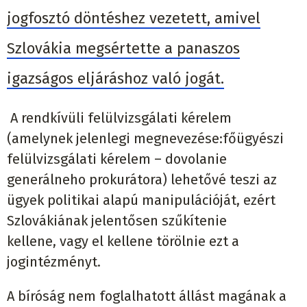
jogfosztó döntéshez vezetett, amivel
Szlovákia megsértette a panaszos
igazságos eljáráshoz való jogát.
A rendkívüli felülvizsgálati kérelem
(amelynek jelenlegi
meg
neve
zése:
f
őügyészi
felülvizsgálati kérelem
–
dovolanie
generálneho
prokurátora
) lehetővé teszi az
ügyek politikai alapú mani
pulációját, ezért
Szlovákiának jelentősen szűkítenie
kellene
,
vagy el kellene törölnie ezt a
jogintézményt.
A b
íróság nem foglalhatott állást magának a