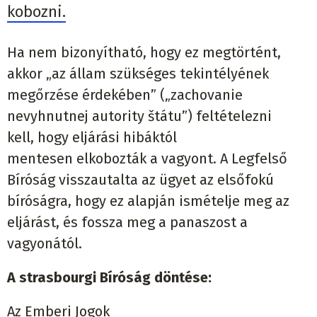
kobozni.
Ha
nem bizonyítható, hogy
ez
megtörtént,
akkor
„az állam szükséges tekintélyének
me
gőrzése érdekében” („
zachovanie
nevyhnutnej
autority
štátu
”
)
feltételezni
kell
,
hogy eljárási hibáktól
mentesen
elkobozták a vagyont. A Legfelső
Bíróság visszautalta az ügyet az elsőfokú
bíróságra, hogy ez alapján ismételje meg az
eljárást, és fossza meg a panas
zost a
vagyonától.
A strasbourgi Bíróság döntése:
Az Emberi Jogok