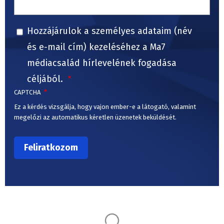
Hozzájárulok a személyes adataim (név
és e-mail cím) kezeléséhez a Ma7
médiacsalád hírlevelének fogadása
céljából.
CAPTCHA
Ez a kérdés vizsgálja, hogy vajon ember-e a látogató, valamint
megelőzi az automatikus kéretlen üzenetek beküldését.
Ez is érdekelheti