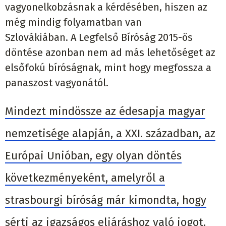
vagyonelkobzásnak a kérdésében, hiszen az
még
mindig
folyamatban van
Szlovákiában.
A
Legfelső Bíróság 2015-ös
döntése
azonban
nem ad más lehetőséget az
elsőfokú bíróságnak, mint hogy megfossza a
panaszost vagyonától.
Mindezt mindössze az édesapja magyar
nemzetisége alapján, a XXI. században, az
Európai Unióban, egy olyan döntés
következményeként, amely
ről
a
strasbourgi
b
íróság már
kimondta, hogy
sérti az igazságos eljáráshoz való jogot.