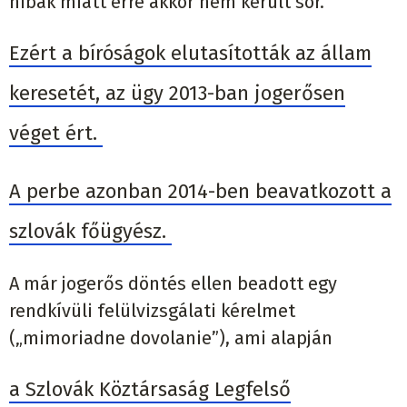
hibák miatt erre
akkor nem került sor.
Ezért a bíróságok elutasították az állam
keresetét, az ügy 2013-ban jogerősen
véget ért.
A perbe azonban
2014-ben beavatkozott a
szlovák főügyész.
A már jo
gerős döntés ellen beadott egy
rendkívüli felülvizsgálati kérelmet
(„
mimoriadne
dovolanie
”
)
,
ami alapján
a Szlovák
Köztársaság
Legfelső