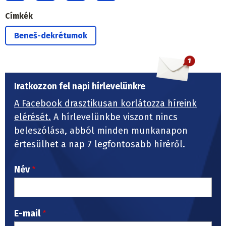
Címkék
Beneš-dekrétumok
Iratkozzon fel napi hírlevelünkre
A Facebook drasztikusan korlátozza híreink
elérését.
A hírlevelünkbe viszont nincs
beleszólása, abból minden munkanapon
értesülhet a nap 7 legfontosabb híréről.
Név
E-mail