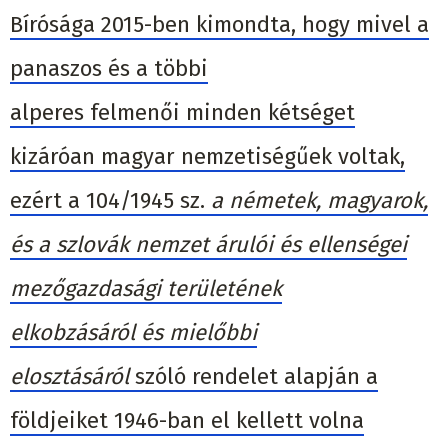
Bíróság
a
2015-ben kimondta, hogy mivel a
panaszos
és a többi
alperes
felmenő
i
minden kétséget
kizáróan magyar nemzetiségű
ek
volt
ak
,
ezért a 104/1945 sz.
a németek, magyarok,
és a szlovák nemzet árulói és ellenségei
mez
őgazdasági területének
elkobzásáról
és mielőbbi
elosztásáról
szóló
rendelet
alapján a
földjeiket
1946-ba
n
el kellett volna