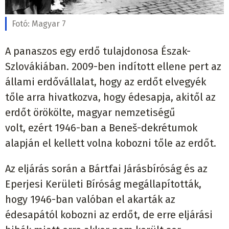
Fotó:
Magyar 7
A panaszos egy erdő tulajdonosa Észak-
Szlovákiában. 2009-ben indított ellene pert az
állami erdővállalat, hogy az erdőt elvegyék
tőle
arra hivatkozva, hogy
édesapja
, akitől
az
erdőt
örökölt
e, magyar nemzetiségű
volt,
ezért 1946-ban a
Beneš
-
dekrétumok
alapján el kellett volna kobozni től
e
az erdőt.
Az eljárás során a Bártfai Járás
b
íróság
és az
Eperjesi Kerületi Bíróság megállapították,
hogy
1946-ban
valóban el akarták a
z
édesapától
kobozni az erdőt, de erre eljárási