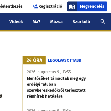
használói
ejelentkezés
Regisztráció
Megrendelés
k
Videók
Ma7
Múzsa
Szurkoló
nüje
24 ÓRA
LEGOLVASOTTABB
2026. augusztus 9., 13:55
Mentősöket támadtak meg egy
erdélyi faluban
,
szervkereskedőkről terjesztett
rémhírek hatására
2026. augusztus 9., 13:34