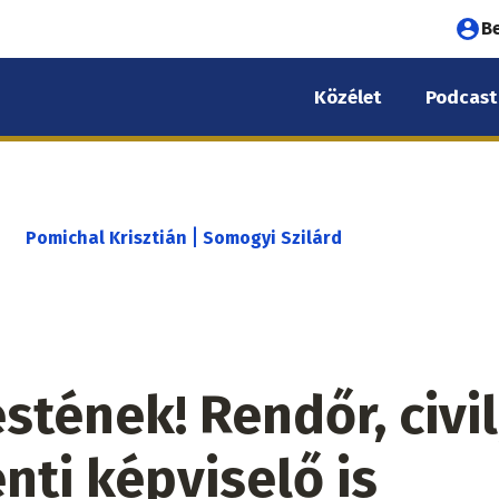
Fel
B
fió
Közélet
Podcast
me
|
Pomichal Krisztián
Somogyi Szilárd
stének! Rendőr, civil
nti képviselő is