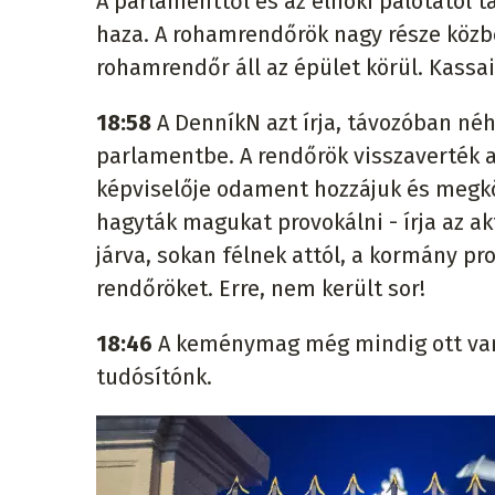
A parlamenttől és az elnöki palotától
haza. A rohamrendőrök nagy része közb
rohamrendőr áll az épület körül. Kassa
18:58
A DenníkN azt írja, távozóban n
parlamentbe. A rendőrök visszaverték az
képviselője odament hozzájuk és megkö
hagyták magukat provokálni - írja az ak
járva, sokan félnek attól, a kormány p
rendőröket. Erre, nem került sor!
18:46
A keménymag még mindig ott van a
tudósítónk.