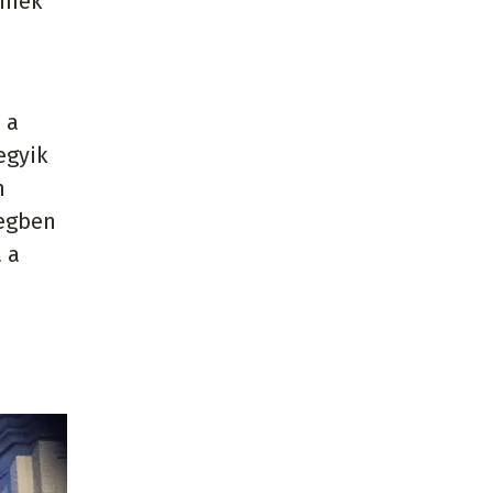
nnek
 a
egyik
m
megben
 a