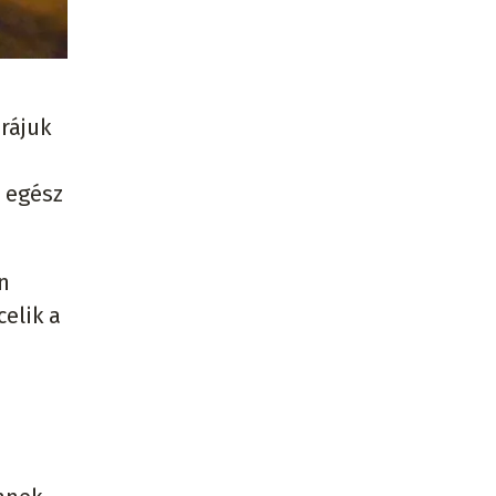
rájuk
z egész
n
elik a