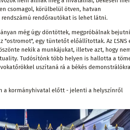
 távozók nem állnak meg a hivatalnál, békésen me
en csomagol, körülbelül ötven, hatvan
i rendszámú rendőrautókat is lehet látni.
éhányan még úgy döntöttek, megpróbálnak bejutni
 "ostromot", egy tüntetőt előállítottak. Az ĽSNS 
szönte nekik a munkájukat, illetve azt, hogy ne
tuality. Tudósítónk több helyen is hallotta a tö
rovokatőrökkel uszítaná rá a békés demonstrálókra
 kormányhivatal előtt - jelenti a helyszínről