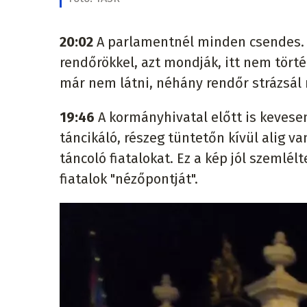
20:02
A parlamentnél minden csendes. B
rendőrökkel, azt mondják, itt nem tört
már nem látni, néhány rendőr strázsál 
19:46
A kormányhivatal előtt is kevese
táncikáló, részeg tüntetőn kívül alig va
táncoló fiatalokat. Ez a kép jól szemlél
fiatalok "nézőpontját".