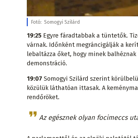
Fotó:
Somogyi Szilárd
19:25
Egyre fáradtabbak a tüntetők. Ti
várnak. Időnként megráncigálják a kerít
lebaltázza őket, hogy minek balhéznak 
demonstráció.
19:07
Somogyi Szilárd szerint körülbel
közülük láthatóan ittasak. A keménymag
rendőröket.
Az egésznek olyan focimeccs ut