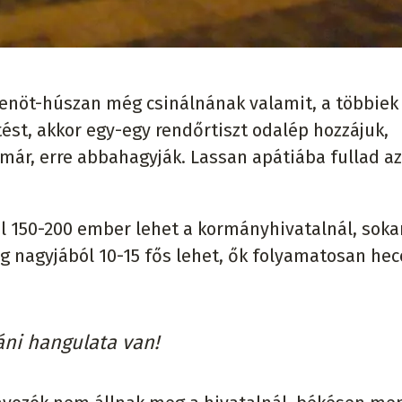
zenöt-húszan még csinálnának valamit, a többiek 
ést, akkor egy-egy rendőrtiszt odalép hozzájuk,
már, erre abbahagyják. Lassan apátiába fullad a
ül 150-200 ember lehet a kormányhivatalnál, soka
 nagyjából 10-15 fős lehet, ők folyamatosan hecc
áni hangulata van!