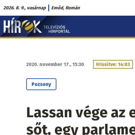
Ugrás
2026. 8. 9., vasárnap
Emőd, Román
a
Hírek.sk
tartalomra
fő
navigáció
2020. november 17., 15:30
Frissítve: 14:03
Pozsony
Lassan vége az e
sőt, egy parlame