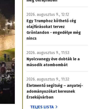
meg Ukrajnában
2026. augusztus 9., 12:12
Egy Trumphoz köthető cég
olajfúrásokat tervez
Grönlandon - engedélye még
nincs
2026. augusztus 9., 11:53
Nyolcvanegy éve dobták le a
második atombombát
2026. augusztus 9., 11:32
Életmentő segítség – anyatej-
adományozókat keresnek
Érsekújvárban
TELJES LISTA