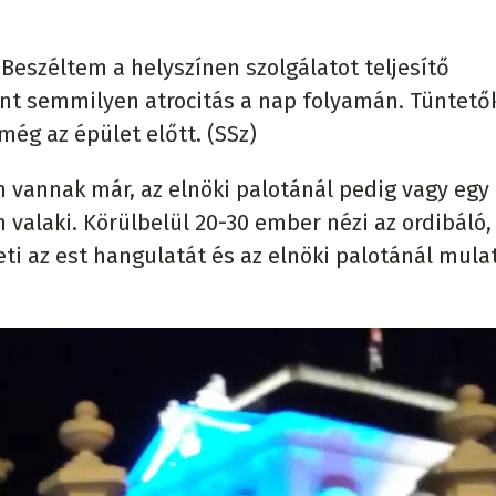
eszéltem a helyszínen szolgálatot teljesítő
ént semmilyen atrocitás a nap folyamán. Tüntető
még az épület előtt. (SSz)
n vannak már, az elnöki palotánál pedig vagy egy
n valaki. Körülbelül 20-30 ember nézi az ordibáló,
teti az est hangulatát és az elnöki palotánál mula