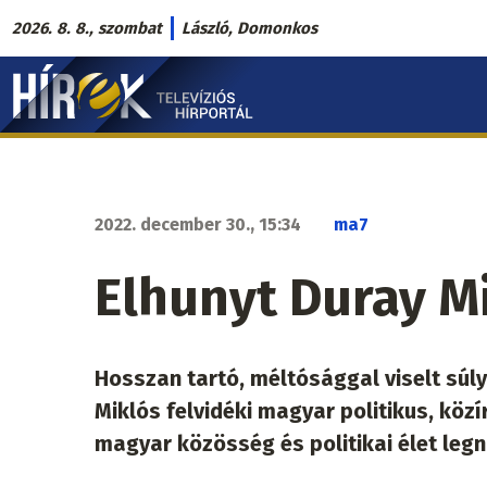
Ugrás
2026. 8. 8., szombat
László, Domonkos
a
Hírek.sk
tartalomra
fő
navigáció
2022. december 30., 15:34
ma7
Elhunyt Duray M
Hosszan tartó, méltósággal viselt súl
Miklós felvidéki magyar politikus, közí
magyar közösség és politikai élet le