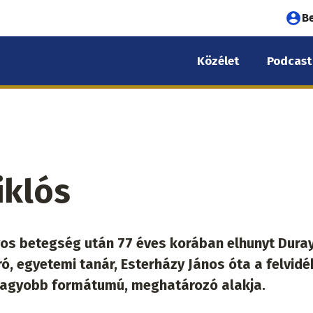
Fel
B
fió
Közélet
Podcast
me
iklós
yos betegség után 77 éves korában elhunyt Dura
ró, egyetemi tanár, Esterházy János óta a felvidé
gnagyobb formátumú, meghatározó alakja.