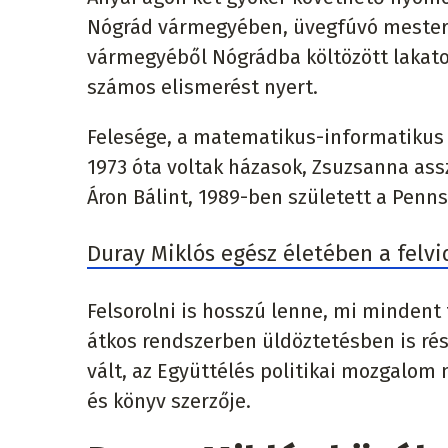
Nógrád vármegyében, üvegfúvó mesterké
vármegyéből Nógrádba költözött lakato
számos elismerést nyert.
Felesége, a matematikus-informatikus 
1973 óta voltak házasok, Zsuzsanna ass
Áron Bálint, 1989-ben született a Penn
Duray Miklós egész életében a felvi
Felsorolni is hosszú lenne, mi mindent 
átkos rendszerben üldöztetésben is rész
vált, az Együttélés politikai mozgalom
és könyv szerzője.