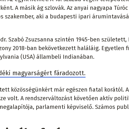
nt. A másik ág szlovák. Az anyai nagyapa Túróc
s szakember, aki a budapesti ipari árumintavás
dr. Szabó Zsuzsanna szintén 1945-ben született, 
zony 2018-ban bekövetkezett haláláig. Egyetlen f
sylvania (USA) állambeli Indianában.
déki magyarságért fáradozott.
tett közösségünkért már egészen fiatal korától. A
e volt. A rendszerváltozást követően aktív polit
 megalapítója, parlamenti képviselő. Számos publ