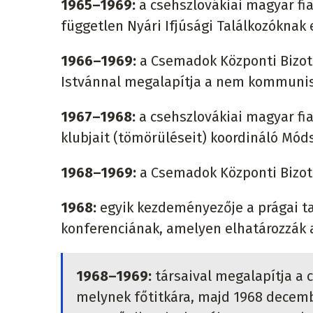
1965–1969:
a csehszlovákiai magyar fia
független Nyári Ifjúsági Találkozóknak 
1966–1969:
a Csemadok Központi Bizott
Istvánnal megalapítja a nem kommunist
1967–1968:
a csehszlovákiai magyar fi
klubjait (tömörüléseit) koordináló Mód
1968–1969:
a Csemadok Központi Bizot
1968:
egyik kezdeményezője a prágai ta
konferenciának, amelyen elhatározzák a
1968–1969:
társaival megalapítja a c
melynek főtitkára, majd 1968 decem