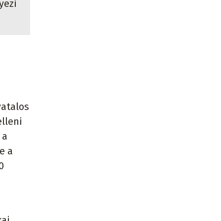
yezi
vatalos
lleni
 a
e a
0
kai