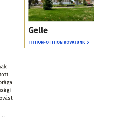
Gelle
ITTHON-OTTHON ROVATUNK
nak
tott
prágai
úsági
rovást