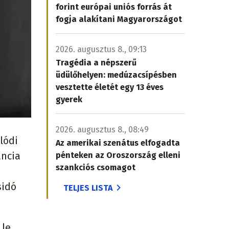
forint európai uniós forrás át
fogja alakítani Magyarországot
2026. augusztus 8., 09:13
Tragédia a népszerű
üdülőhelyen: medúzacsípésben
vesztette életét egy 13 éves
gyerek
2026. augusztus 8., 08:49
lódi
Az amerikai szenátus elfogadta
ancia
pénteken az Oroszország elleni
szankciós csomagot
sidó
TELJES LISTA
 le