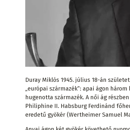
Duray Miklós 1945. július 18-án szület
„európai származék”: apai ágon három 
hugenotta származék. A női ág részbe
Philiphine II. Habsburg Ferdinánd főhe
eredetű gyökér (Wertheimer Samuel Mag
Anyai ágon két gyökér követhető nyomon