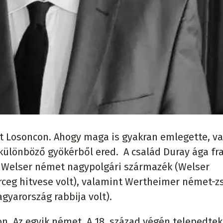
ett Losoncon. Ahogy maga is gyakran emlegette, va
különböző gyökérből ered. A család Duray ága fr
n Welser német nagypolgári származék (Welser
rceg hitvese volt), valamint Wertheimer német-z
yarország rabbija volt).
. Az egyik német. A 18. század végén telepedtek