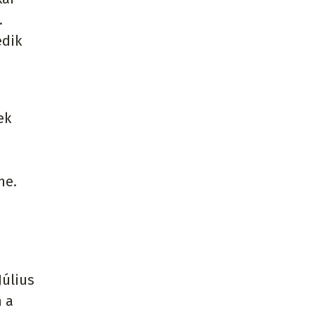
.
edik
ek
me.
i
Július
n a