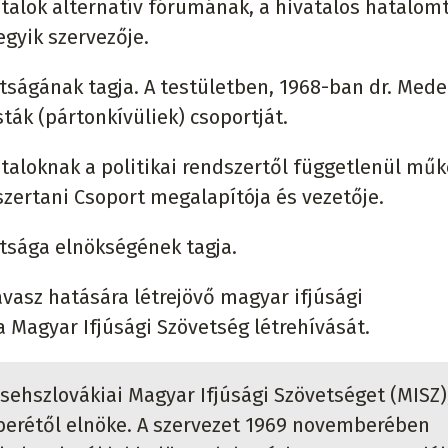
talok alternatív fórumának, a hivatalos hatalom
egyik szervezője.
ságának tagja. A testületben, 1968-ban dr. Mede
ák (pártonkívüliek) csoportját.
ataloknak a politikai rendszertől függetlenül mű
szertani Csoport megalapítója és vezetője.
tsága elnökségének tagja.
vasz hatására létrejövő magyar ifjúsági
 Magyar Ifjúsági Szövetség létrehívását.
sehszlovákiai Magyar Ifjúsági Szövetséget (MISZ)
berétől elnöke. A szervezet 1969 novemberében