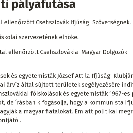
ti pályafutása
l ellenőrzött Csehszlovák Ifjúsági Szövetségnek.
iskolai szervezetének elnöke.
tal ellenőrzött Csehszlovákiai Magyar Dolgozók
sok és egyetemisták József Attila Ifjúsági Klubjá
i árvíz által sújtott területek segélyezésére indí
hszlovákiai főiskolások és egyetemisták 1967-es 
t, de írásban kifogásolja, hogy a kommunista ifj
agyják a magyar fiatalokat. Emiatt politikai meg
ntjától.