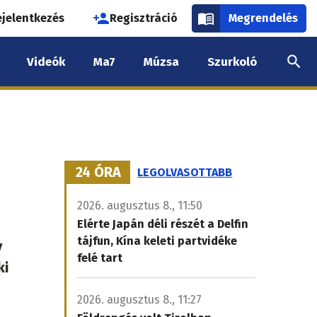
használói
ejelentkezés
Regisztráció
Megrendelés
k
Videók
Ma7
Múzsa
Szurkoló
nüje
24 ÓRA
LEGOLVASOTTABB
2026. augusztus 8., 11:50
Elérte Japán déli részét a Delfin
tájfun, Kína keleti partvidéke
y
felé tart
ki
2026. augusztus 8., 11:27