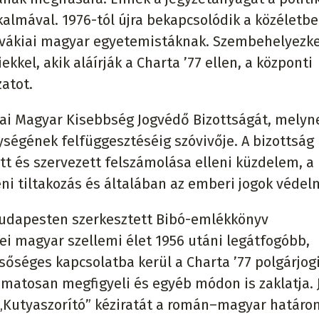
almával. 1976-tól újra bekapcsolódik a közéletbe
lovákiai magyar egyetemistáknak. Szembehelyezk
kkel, akik aláírják a Charta ’77 ellen, a központi
atot.
iai Magyar Kisebbség Jogvédő Bizottságát, melyn
ségének felfüggesztéséig szóvivője. A bizottság
tt és szervezett felszámolása elleni küzdelem, a
ni tiltakozás és általában az emberi jogok védel
Budapesten szerkesztett Bibó-emlékkönyv
i magyar szellemi élet 1956 utáni legátfogóbb,
sőséges kapcsolatba kerül a Charta ’77 polgárjog
atosan megfigyeli és egyéb módon is zaklatja. 
 „Kutyaszorító” kéziratát a román–magyar határo