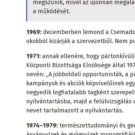
megszűnik, mivel az újonnan megala
a működését.
1969:
decemberben lemond a Csemadokba
okokból kizárják a szervezetből. Nem p
1971:
annak ellenére, hogy pártonkívüli
Központi Bizottsága Elnöksége által 1971
nevén: „A jobboldali opportunisták, a p
kampányok és akciók képviselőinek egys
negyedik legfiatalabb tagként szerepel
nyilvántartásba, majd a felülvizsgálás
nevet tartalmazott a nyilvántartás.
1974–1979:
természettudományi és geol
ásványvizek és gyógyvizek monográfiájá