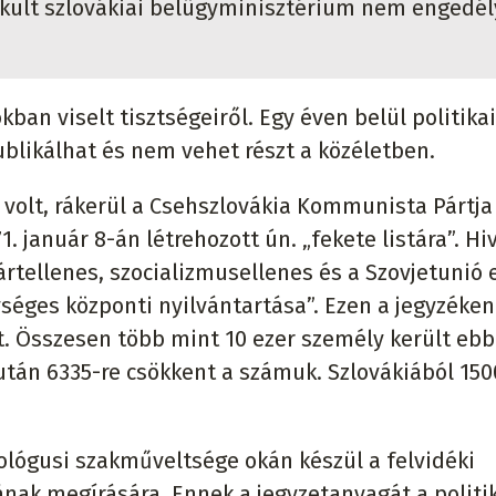
kult szlovákiai belügyminisztérium nem engedél
n viselt tisztségeiről. Egy éven belül politikai
ublikálhat és nem vehet részt a közéletben.
 volt, rákerül a Csehszlovákia Kommunista Pártja
. január 8-án létrehozott ún. „fekete listára”. Hi
ártellenes, szocializmusellenes és a Szovjetunió e
éges központi nyilvántartása”. Ezen a jegyzéken
t. Összesen több mint 10 ezer személy került ebb
 után 6335-re csökkent a számuk. Szlovákiából 150
ógusi szakműveltsége okán készül a felvidéki
nak megírására. Ennek a jegyzetanyagát a politi