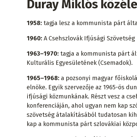
Duray Miklós közéle
1958:
tagja lesz a kommunista párt álta
1960:
A Csehszlovák Ifjúsági Szövetség 
1963–1970:
tagja a kommunista párt ál
Kulturális Egyesületének (Csemadok).
1965–1968:
a pozsonyi magyar főiskolá
elnöke. Egyik szervezője az 1965-ös duna
ifjúsági közmunkának. Részt vesz a cse
konferenciáján, ahol ugyan nem kap szó
szövetség átalakításából tudatosan kih
kap a kommunista párt szlovákiai közpo