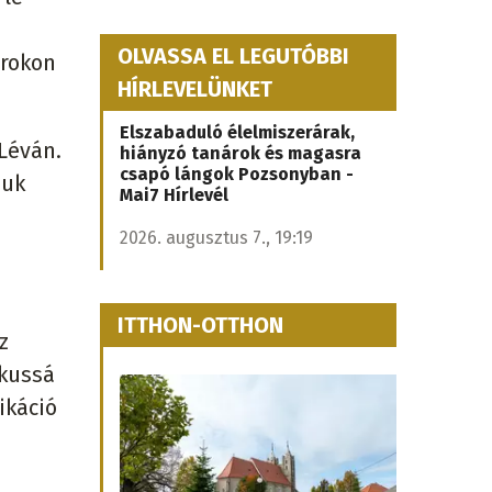
OLVASSA EL LEGUTÓBBI
árokon
HÍRLEVELÜNKET
Elszabaduló élelmiszerárak,
Léván.
hiányzó tanárok és magasra
csapó lángok Pozsonyban -
iuk
Mai7 Hírlevél
2026. augusztus 7., 19:19
ITTHON-OTTHON
z
ikussá
ikáció