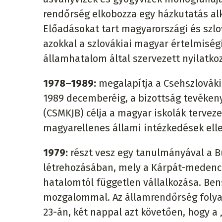
rendőrség elkobozza egy házkutatás alk
Előadásokat tart magyarországi és sz
azokkal a szlovákiai magyar értelmiségie
államhatalom által szervezett nyilatkoz
1978–1989:
megalapítja a Csehszlovák
1989 decemberéig, a bizottság tevékeny
(CSMKJB) célja a magyar iskolák terveze
magyarellenes állami intézkedések elle
1979:
részt vesz egy tanulmányával a 
létrehozásában, mely a Kárpát-medence
hatalomtól független vállalkozása. Ben
mozgalommal. Az államrendőrség folyam
23-án, két nappal azt követően, hogy a