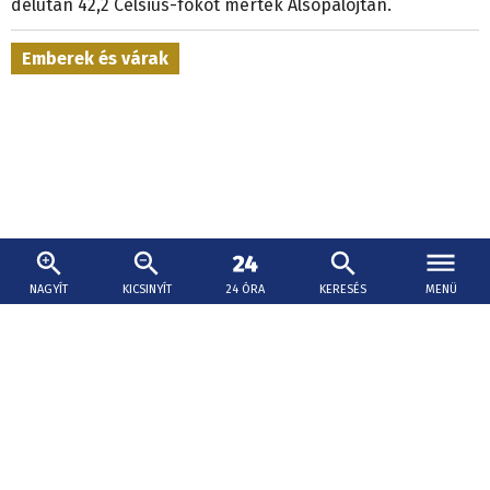
délután 42,2 Celsius-fokot mértek Alsópalojtán.
Emberek és várak
NAGYÍT
KICSINYÍT
24 ÓRA
KERESÉS
MENÜ
2026. augusztus 6., 17:30
Hatmillió euró juthat jövőre a várak