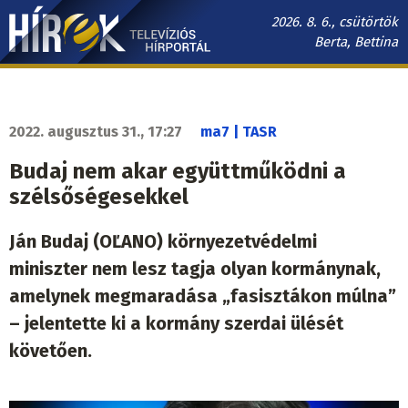
Ugrás
2026. 8. 6., csütörtök
a
Berta, Bettina
tartalomra
Hírek.sk
fő
navigáció
2022. augusztus 31., 17:27
ma7 | TASR
Budaj nem akar együttműködni a
szélsőségesekkel
Ján Budaj (OĽANO) környezetvédelmi
miniszter nem lesz tagja olyan kormánynak,
amelynek megmaradása „fasisztákon múlna”
– jelentette ki a kormány szerdai ülését
követően.