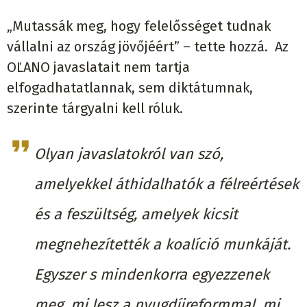
„Mutassák meg, hogy felelősséget tudnak
vállalni az ország jövőjéért” – tette hozzá. Az
OĽANO javaslatait nem tartja
elfogadhatatlannak, sem diktátumnak,
szerinte tárgyalni kell róluk.
Olyan javaslatokról van szó,
amelyekkel áthidalhatók a félreértések
és a feszültség, amelyek kicsit
megnehezítették a koalíció munkáját.
Egyszer s mindenkorra egyezzenek
meg, mi lesz a nyugdíjreformmal, mi