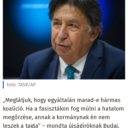
Fotó:
TASR/AP
„Meglátjuk, hogy egyáltalán marad-e hármas
koalíció. Ha a fasisztákon fog múlni a hatalom
megőrzése, annak a kormánynak én nem
leszek a tagja” – mondta újságíróknak Budaj.