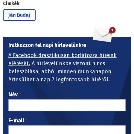
Címkék
Ján Budaj
Iratkozzon fel napi hírlevelünkre
A Facebook drasztikusan korlátozza híreink
elérését.
A hírlevelünkbe viszont nincs
beleszólása, abból minden munkanapon
értesülhet a nap 7 legfontosabb híréről.
Név
E-mail