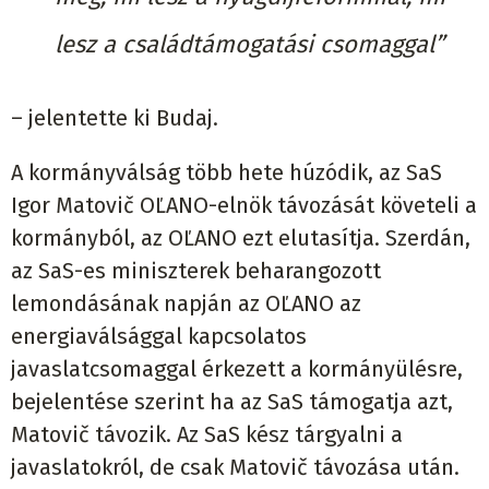
lesz a családtámogatási csomaggal”
– jelentette ki Budaj.
A kormányválság több hete húzódik, az SaS
Igor Matovič OĽANO-elnök távozását követeli a
kormányból, az OĽANO ezt elutasítja. Szerdán,
az SaS-es miniszterek beharangozott
lemondásának napján az OĽANO az
energiaválsággal kapcsolatos
javaslatcsomaggal érkezett a kormányülésre,
bejelentése szerint ha az SaS támogatja azt,
Matovič távozik. Az SaS kész tárgyalni a
javaslatokról, de csak Matovič távozása után.