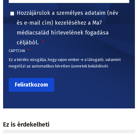
Hozzájárulok a személyes adataim (név
és e-mail cím) kezeléséhez a Ma7
médiacsalád hírlevelének fogadása
céljából.
CAPTCHA
Ez a kérdés vizsgálja, hogy vajon ember-e a látogató, valamint
megelőzi az automatikus kéretlen üzenetek beküldését.
Ez is érdekelheti