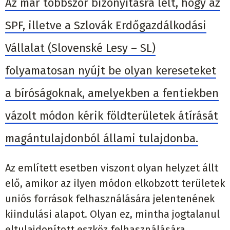
Az már többször bizonyításra lelt, hogy az
SPF, illetve a Szlovák Erdőgazdálkodási
Vállalat (Slovenské Lesy – SL)
folyamatosan nyújt be olyan kereseteket
a bíróságoknak, amelyekben a fentiekben
vázolt módon kérik földterületek átírását
magántulajdonból állami tulajdonba.
Az említett esetben viszont olyan helyzet állt
elő, amikor az ilyen módon elkobzott területek
uniós források felhasználására jelentenének
kiindulási alapot. Olyan ez, mintha jogtalanul
eltulajdonított eszköz felhasználására