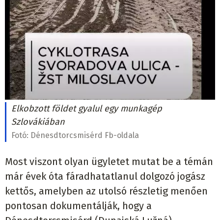
Elkobzott földet gyalul egy munkagép
Szlovákiában
Fotó:
Dénesdtorcsmisérd Fb-oldala
Most viszont olyan ügyletet mutat be a témán
már évek óta fáradhatatlanul dolgozó jogász
kettős, amelyben az utolsó részletig menően
pontosan dokumentálják, hogy a