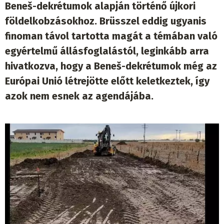
Beneš-dekrétumok alapján történő újkori
földelkobzásokhoz. Brüsszel eddig ugyanis
finoman távol tartotta magát a témában való
egyértelmű állásfoglalástól, leginkább arra
hivatkozva, hogy a Beneš-dekrétumok még az
Európai Unió létrejötte előtt keletkeztek, így
azok nem esnek az agendájába.