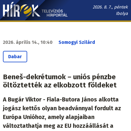
Ugrás
2026. 8. 7., péntek
a
Ibolya
tartalomra
Hírek.sk
fő
navigáció
2026. április 14., 10:40
Somogyi Szilárd
Dabar
Beneš-dekrétumok – uniós pénzbe
öltöztették az elkobzott földeket
A Bugár Viktor - Fiala-Butora János alkotta
jogász kettős olyan beadvánnyal fordult az
Európa Unióhoz, amely alapjaiban
változtathatja meg az EU hozzáállását a