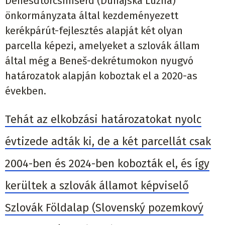
Dénesdtorcsmisérd (Dunajská Lužná)
önkormányzata által kezdeményezett
kerékpárút-fejlesztés alapját két olyan
parcella képezi, amelyeket a szlovák állam
által még a Beneš-dekrétumokon nyugvó
határozatok alapján koboztak el a 2020-as
években.
Tehát az elkobzási határozatokat nyolc
évtizede adták ki, de a két parcellát csak
2004-ben és 2024-ben kobozták el, és így
kerültek a szlovák államot képviselő
Szlovák Földalap (Slovenský pozemkový