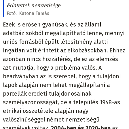
érintettek nemzetisége
Fotó:
Katona Tamás
Ezek is erősen gyanúsak, és az állami
adatbázisokból megállapítható lenne, mennyi
uniós forrásból épült létesítmény alatti
ingatlan volt érintett az elkobzásokban. Ehhez
azonban nincs hozzáférés, de ez az elemzés
azt mutatja, hogy a probléma valós. A
beadványban az is szerepel, hogy a tulajdoni
lapok alapján nem lehet megállapítani a
parcellák eredeti tulajdonosainak
személyazonosságát, de a település 1948-as
etnikai összetétele alapján nagy
valószínűséggel német nemzetiségű
személyek voltak.
2004-ben és 2020-ban
az