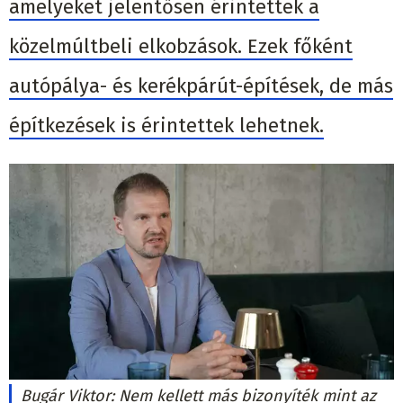
amelyeket jelentősen érintettek a
közelmúltbeli elkobzások. Ezek főként
autópálya- és kerékpárút-építések, de más
építkezések is érintettek lehetnek.
Bugár Viktor: Nem kellett más bizonyíték mint az