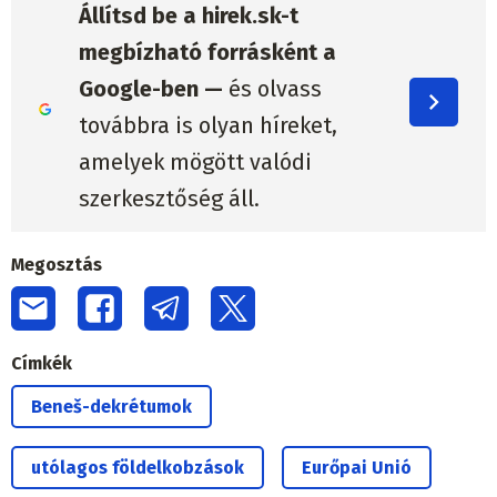
Állítsd be a hirek.sk-t
megbízható forrásként a
Google-ben —
és olvass
továbbra is olyan híreket,
amelyek mögött valódi
szerkesztőség áll.
Megosztás
Címkék
Beneš-dekrétumok
utólagos földelkobzások
Eurőpai Unió