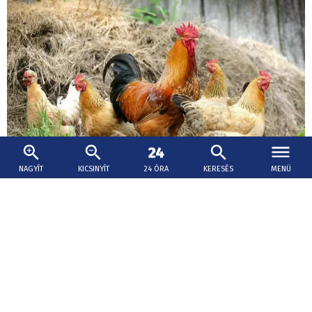
NAGYÍT
KICSINYÍT
24 ÓRA
KERESÉS
MENÜ
2026. augusztus 6., 11:32
A baromfiágazatot is súlyosan érinti a
rendkívüli hőség
Bár a csarnokokban nagyteljesítményű
klímaberendezések működnek és a szárnyasoknak
elegendő tere van a mozgásra, hozzáférnek az ivóvízhez
és a táphoz, a tenyésztők a csirkehizlalás és a