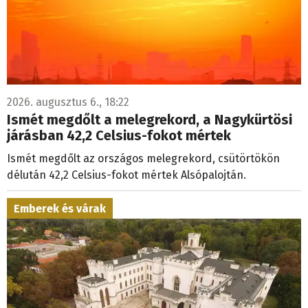
2026. augusztus 6., 18:22
Ismét megdőlt a melegrekord, a Nagykürtösi
járásban 42,2 Celsius-fokot mértek
Ismét megdőlt az országos melegrekord, csütörtökön
délután 42,2 Celsius-fokot mértek Alsópalojtán.
Emberek és várak