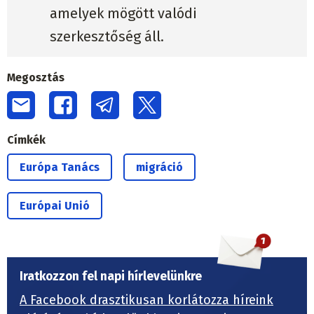
amelyek mögött valódi
szerkesztőség áll.
Megosztás
Címkék
Európa Tanács
migráció
Európai Unió
Iratkozzon fel napi hírlevelünkre
A Facebook drasztikusan korlátozza híreink