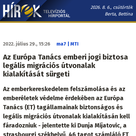
Ugrás
2026. 8. 6., csütörtök
a
Berta, Bettina
tartalomra
Hírek.sk
fő
navigáció
2022. július 29., 15:26
ma7 | MTI
Az Európa Tanács emberi jogi biztosa
legális migrációs útvonalak
kialakítását sürgeti
Az emberkereskedelem felszámolása és az
emberéletek védelme érdekében az Európa
Tanács (ET) tagállamainak biztonságos és
legális migrációs útvonalak kialakításán kell
fáradozniuk - jelentette ki Dunja Mijatovic, a
strasbourgi székhelyű, 46 tagot számláló ET