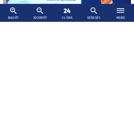
NAGYÍT
KICSINYÍT
24 ÓRA
KERESÉS
MENÜ
2026. augusztus 5., 15:01
Áru- és szolgáltatáskedvezményeket hoz a
családoknak a Családi Kártya
A gyakorlatban a Családi Kártya egy mobilalkalmazás
formájában fog működni.
Döntöttek