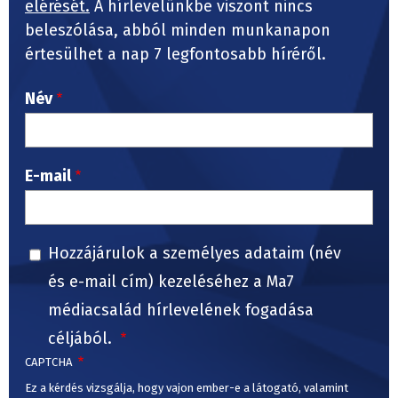
elérését.
A hírlevelünkbe viszont nincs
beleszólása, abból minden munkanapon
értesülhet a nap 7 legfontosabb híréről.
Név
E-mail
Hozzájárulok a személyes adataim (név
és e-mail cím) kezeléséhez a Ma7
médiacsalád hírlevelének fogadása
céljából.
CAPTCHA
Ez a kérdés vizsgálja, hogy vajon ember-e a látogató, valamint