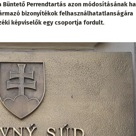
a Büntető Perrendtartás azon módosításának ha
ármazó bizonyítékok felhasználhatatlanságára
zéki képviselők egy csoportja fordult.