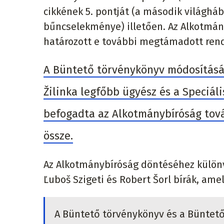
cikkének 5. pontját (a második világh
bűncselekménye) illetően. Az Alkotmán
határozott e további megtámadott rend
A Büntető törvénykönyv módosítás
Žilinka legfőbb ügyész és a Speciáli
befogadta az Alkotmánybíróság továb
össze.
Az Alkotmánybíróság döntéséhez különv
Ľuboš Szigeti és Robert Šorl bírák, ame
A Büntető törvénykönyv és a Büntető