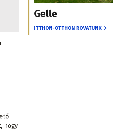
Gelle
ITTHON-OTTHON ROVATUNK
a
n
hető
k, hogy