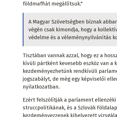
földmaffiát megállítsuk."
A Magyar Szövetségben bíznak abban,
végén csak kimondja, hogy a kollekt
védelme és a véleménynyilvánítás ko
Tisztában vannak azzal, hogy ez a hoss
kívüli pártként kevesebb eszköz van a
kezdeményezhetünk rendkívüli parlame
jogszabályt, de még egy képviselői ellen
nyilatkozatban.
Ezért felszólítják a parlament ellenzék
struccpolitikának, és a Szlovák Földala
kezdeményezzenek kihelyezett vizsgála