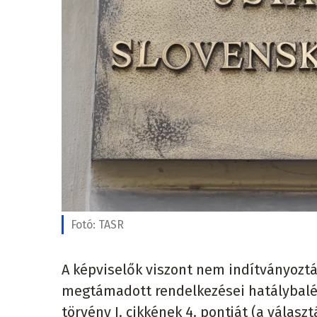
Fotó:
TASR
A képviselők viszont nem indítványozt
megtámadott rendelkezései hatálybalép
törvény I. cikkének 4. pontját (a vála