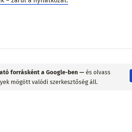
k – zárul a nyilatkozat.
zható forrásként a Google-ben —
és olvass
lyek mögött valódi szerkesztőség áll.