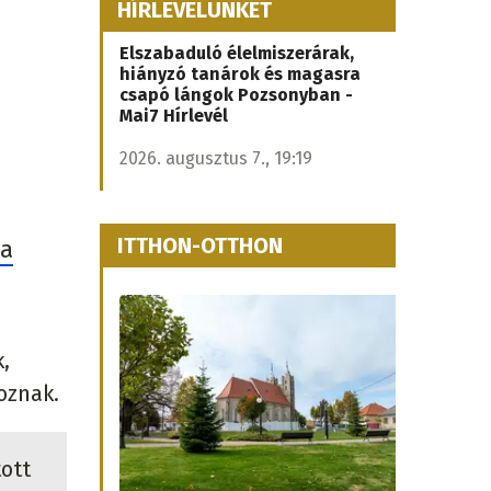
HÍRLEVELÜNKET
Elszabaduló élelmiszerárak,
hiányzó tanárok és magasra
csapó lángok Pozsonyban -
Mai7 Hírlevél
2026. augusztus 7., 19:19
ITTHON-OTTHON
ta
,
oznak.
ott