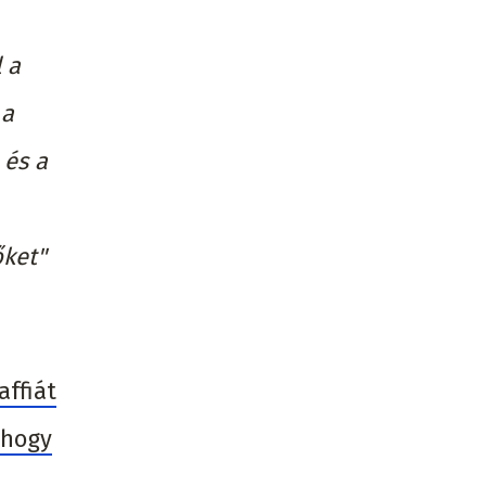
 a
 a
 és a
őket"
ffiát
 hogy