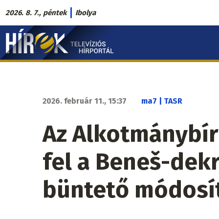
Ugrás
2026. 8. 7., péntek
Ibolya
a
Hírek.sk
tartalomra
fő
navigáció
2026. február 11., 15:37
ma7 | TASR
Az Alkotmánybír
fel a Beneš-dek
büntető módosí