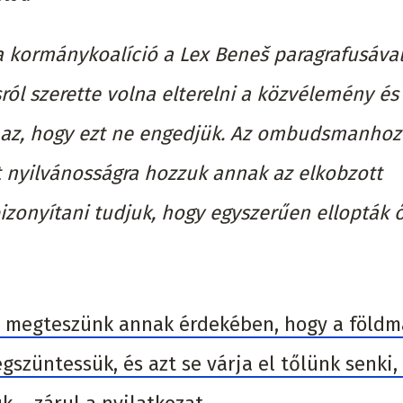
 a kormánykoalíció a Lex Beneš paragrafusával
ról szerette volna elterelni a közvélemény és
k az, hogy ezt ne engedjük. Az ombudsmanhoz
t nyilvánosságra hozzuk annak az elkobzott
izonyítani tudjuk, hogy egyszerűen ellopták 
 megteszünk annak érdekében, hogy a földma
gszüntessük, és azt se várja el tőlünk senki,