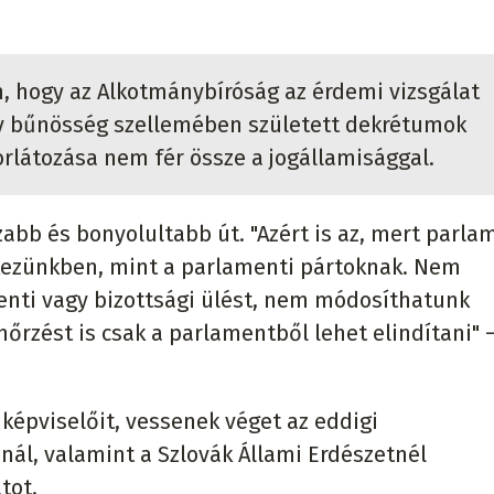
 hogy az Alkotmánybíróság az érdemi vizsgálat
ív bűnösség szellemében született dekrétumok
rlátozása nem fér össze a jogállamisággal.
zabb és bonyolultabb út. "Azért is az, mert parl
 kezünkben, mint a parlamenti pártoknak. Nem
nti vagy bizottsági ülést, nem módosíthatunk
őrzést is csak a parlamentből lehet elindítani" –
i képviselőit, vessenek véget az eddigi
pnál, valamint a Szlovák Állami Erdészetnél
tot.