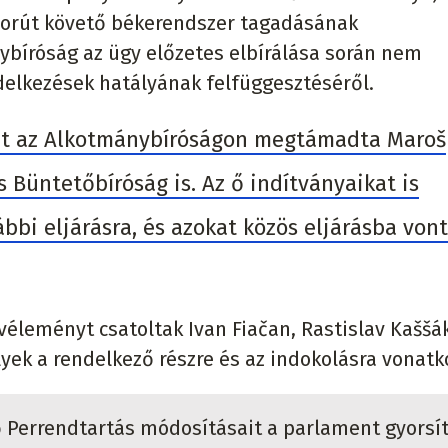
áborút követő békerendszer tagadásának
ybíróság az ügy előzetes elbírálása során nem
elkezések hatályának felfüggesztéséről.
át az Alkotmánybíróságon megtámadta Maroš
s Büntetőbíróság is. Az ő indítványaikat is
bi eljárásra, és azokat közös eljárásba von
éleményt csatoltak Ivan Fiačan, Rastislav Kaššák
lyek a rendelkező részre és az indokolásra vonatk
 Perrendtartás módosításait a parlament gyorsít