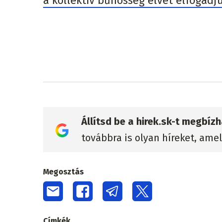
a kollektív bűnösség elvét elfogadju
Állítsd be a hirek.sk-t megbí
továbbra is olyan híreket, ame
Megosztás
Címkék