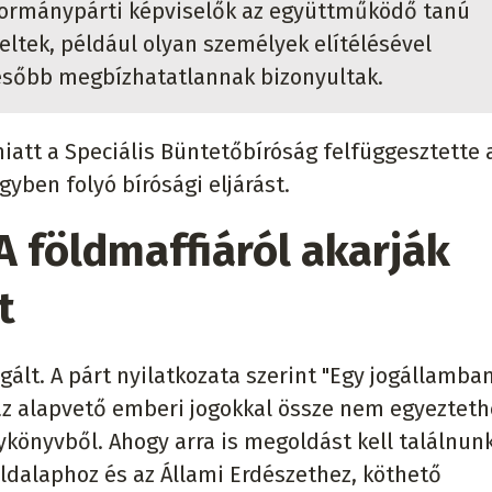
A kormánypárti képviselők az együttműködő tanú
eltek, például olyan személyek elítélésével
ésőbb megbízhatatlannak bizonyultak.
att a Speciális Büntetőbíróság felfüggesztette 
gyben folyó bírósági eljárást.
 földmaffiáról akarják
t
gált. A párt nyilatkozata szerint "Egy jogállamba
 az alapvető emberi jogokkal össze nem egyeztet
ykönyvből. Ahogy arra is megoldást kell találnun
öldalaphoz és az Állami Erdészethez, köthető