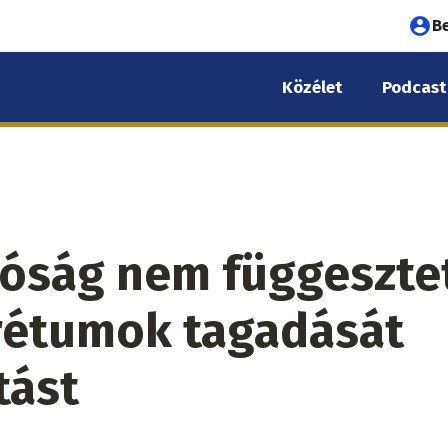
Fel
B
fió
Közélet
Podcast
me
óság nem függeszte
rétumok tagadását
tást