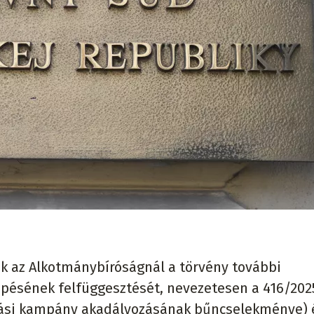
ák az Alkotmánybíróságnál a törvény további
ésének felfüggesztését, nevezetesen a 416/2025
sztási kampány akadályozásának bűncselekménye) é