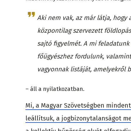
Aki nem vak, az már látja, hogy
központilag szervezett földlopás
sajtó figyelmét. A mi feladatun
főügyészhez fordulunk, valamin
vagyonnak listáját, amelyekről b
– áll a nyilatkozatban.
Mi, a Magyar Szövetségben mindent
leállítsuk, a jogbizonytalanságot me