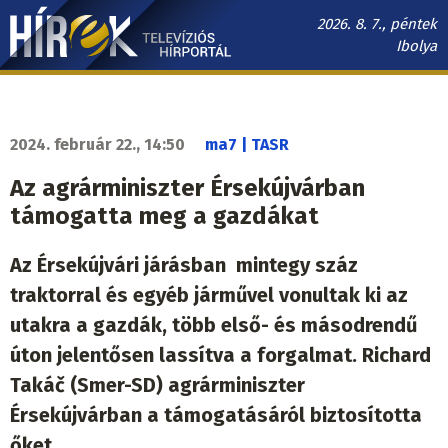
Ugrás
2026. 8. 7., péntek
a
Ibolya
tartalomra
Hírek.sk
fő
navigáció
2024. február 22., 14:50
ma7 | TASR
Az agrárminiszter Érsekújvárban
támogatta meg a gazdákat
Az Érsekújvári járásban mintegy száz
traktorral és egyéb járművel vonultak ki az
utakra a gazdák, több első- és másodrendű
úton jelentősen lassítva a forgalmat. Richard
Takáč (Smer-SD) agrárminiszter
Érsekújvárban a támogatásáról biztosította
őket.