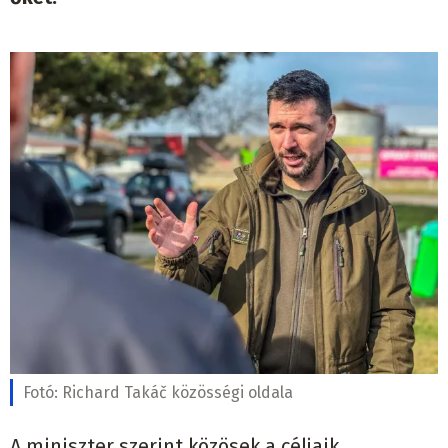
Fotó:
Richard Takáč közösségi oldala
A miniszter szerint közösek a céljaik.