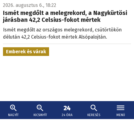
2026. augusztus 6., 18:22
Ismét megdőlt a melegrekord, a Nagykürtösi
járásban 42,2 Celsius-fokot mértek
Ismét megdőlt az országos melegrekord, csütörtökön
délután 42,2 Celsius-fokot mértek Alsópalojtán.
Emberek és várak
NAGYÍT
KICSINYÍT
24 ÓRA
KERESÉS
MENÜ