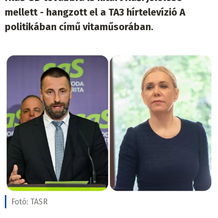
mellett - hangzott el a TA3 hírtelevízió A
politikában című vitaműsorában.
Fotó:
TASR