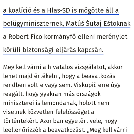
a koalíció és a Hlas-SD is mögötte áll a
belügyminiszternek, Matúš Šutaj Eštoknak
a Robert Fico kormányfő elleni merénylet
körüli biztonsági eljárás kapcsán.
Meg kell várni a hivatalos vizsgálatot, akkor
lehet majd értékelni, hogy a beavatkozás
rendben volt-e vagy sem. Viskupič erre úgy
reagált, hogy gyakran más országok
miniszterei is lemondanak, holott nem
viselnek közvetlen felelősséget a
történtekért. Azonban egyetért vele, hogy
leellenőrizzék a beavatkozást. „Meg kell várni