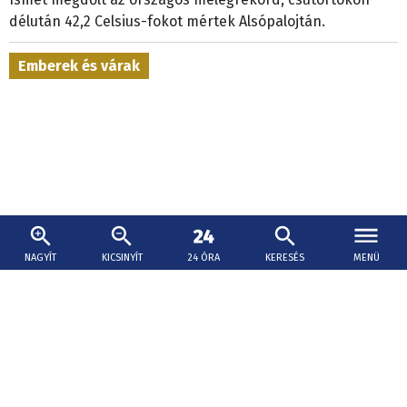
délután 42,2 Celsius-fokot mértek Alsópalojtán.
Emberek és várak
NAGYÍT
KICSINYÍT
24 ÓRA
KERESÉS
MENÜ
2026. augusztus 6., 17:30