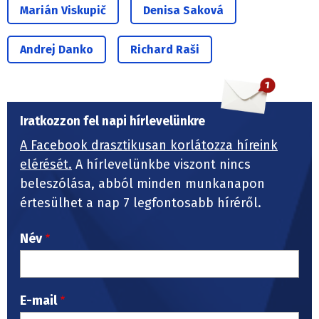
Marián Viskupič
Denisa Saková
Andrej Danko
Richard Raši
Iratkozzon fel napi hírlevelünkre
A Facebook drasztikusan korlátozza híreink
elérését.
A hírlevelünkbe viszont nincs
beleszólása, abból minden munkanapon
értesülhet a nap 7 legfontosabb híréről.
Név
E-mail