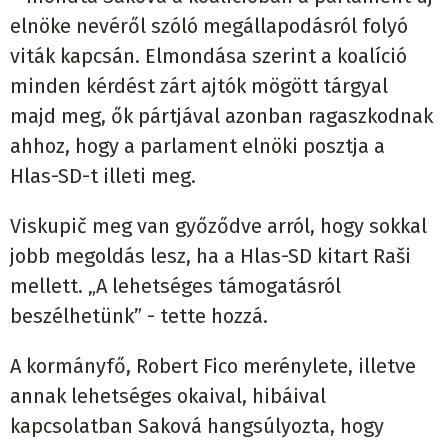
elnöke nevéről szóló megállapodásról folyó
viták kapcsán. Elmondása szerint a koalíció
minden kérdést zárt ajtók mögött tárgyal
majd meg, ők pártjával azonban ragaszkodnak
ahhoz, hogy a parlament elnöki posztja a
Hlas-SD-t illeti meg.
Viskupič meg van győződve arról, hogy sokkal
jobb megoldás lesz, ha a Hlas-SD kitart Raši
mellett. „A lehetséges támogatásról
beszélhetünk” - tette hozzá.
A kormányfő, Robert Fico merénylete, illetve
annak lehetséges okaival, hibáival
kapcsolatban Saková hangsúlyozta, hogy