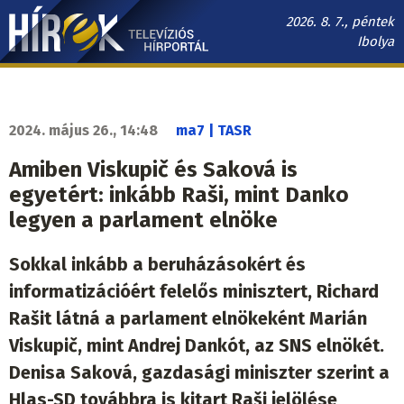
Ugrás
2026. 8. 7., péntek
a
Ibolya
tartalomra
Hírek.sk
fő
navigáció
2024. május 26., 14:48
ma7 | TASR
Amiben Viskupič és Saková is
egyetért: inkább Raši, mint Danko
legyen a parlament elnöke
Sokkal inkább a beruházásokért és
informatizációért felelős minisztert, Richard
Rašit látná a parlament elnökeként Marián
Viskupič, mint Andrej Dankót, az SNS elnökét.
Denisa Saková, gazdasági miniszter szerint a
Hlas-SD továbbra is kitart Raši jelölése