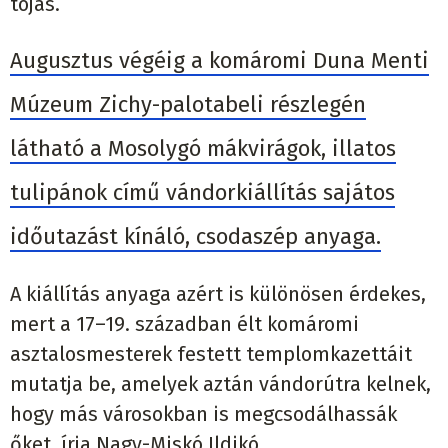
tojás.
Augusztus végéig a komáromi Duna Menti
Múzeum Zichy-palotabeli részlegén
látható a Mosolygó mákvirágok, illatos
tulipánok című vándorkiállítás sajátos
időutazást kínáló, csodaszép anyaga.
A kiállítás anyaga azért is különösen érdekes,
mert a 17–19. században élt komáromi
asztalosmesterek festett templomkazettáit
mutatja be, amelyek aztán vándorútra kelnek,
hogy más városokban is megcsodálhassák
őket, írja Nagy-Miskó Ildikó.