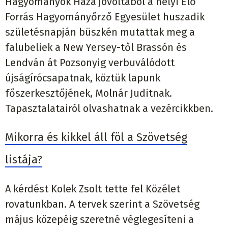
Hagyományok Háza jóvoltából a helyi Élő
Forrás Hagyományőrző Egyesület huszadik
születésnapján büszkén mutattak meg a
falubeliek a New Yersey-től Brassón és
Lendván át Pozsonyig verbuválódott
újságírócsapatnak, köztük lapunk
főszerkesztőjének, Molnár Juditnak.
Tapasztalatairól olvashatnak a vezércikkben.
Mikorra és kikkel áll föl a Szövetség
listája?
A kérdést Kolek Zsolt tette fel Közélet
rovatunkban. A tervek szerint a Szövetség
május közepéig szeretné véglegesíteni a