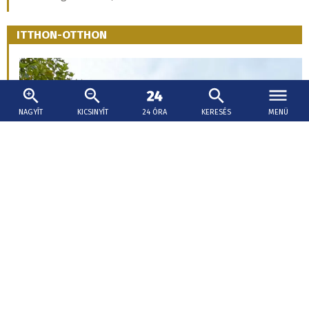
ITTHON-OTTHON
NAGYÍT
KICSINYÍT
24 ÓRA
KERESÉS
MENÜ
Gelle
ITTHON-OTTHON ROVATUNK