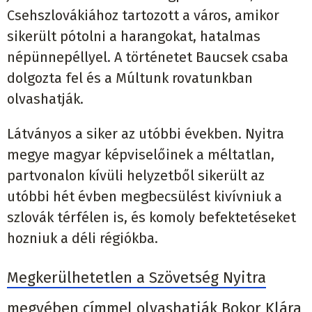
Csehszlovákiához tartozott a város, amikor
sikerült pótolni a harangokat, hatalmas
népünnepéllyel. A történetet Baucsek csaba
dolgozta fel és a Múltunk rovatunkban
olvashatják.
Látványos a siker az utóbbi években. Nyitra
megye magyar képviselőinek a méltatlan,
partvonalon kívüli helyzetből sikerült az
utóbbi hét évben megbecsülést kivívniuk a
szlovák térfélen is, és komoly befektetéseket
hozniuk a déli régiókba.
Megkerülhetetlen a Szövetség Nyitra
megyében címmel olvashatják Bokor Klára