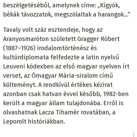
beszélgetéséből, amelynek címe: „Kígyók,
békák távozzatok, megszólaltak a harangok…”
Tavaly volt száz esztendeje, hogy az
Aranyosmaróton született Gragger Róbert
(1887–1926) irodalomtörténész és
kultúrdiplomata felfedezte a latin nyelvű
Leuveni kódexben az első magyar nyelven írt
verset, az Ómagyar Mária-siralom című
költeményt. A rendkívül értékes kézirat
azonban csak hatvan évvel később, 1982-ben
került a magyar állam tulajdonába. Erről is
olvashatnak Lacza Tihamér rovatában, a
Leporolt históriákban.