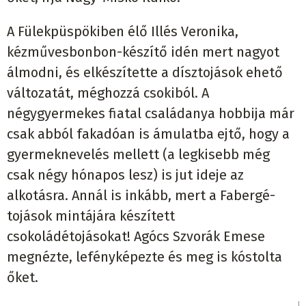
A Fülekpüspökiben élő Illés Veronika,
kézművesbonbon-készítő idén mert nagyot
álmodni, és elkészítette a dísztojások ehető
változatát, méghozzá csokiból. A
négygyermekes fiatal családanya hobbija már
csak abból fakadóan is ámulatba ejtő, hogy a
gyermeknevelés mellett (a legkisebb még
csak négy hónapos lesz) is jut ideje az
alkotásra. Annál is inkább, mert a Fabergé-
tojások mintájára készített
csokoládétojásokat! Agócs Szvorák Emese
megnézte, lefényképezte és meg is kóstolta
őket.