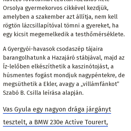
Orsolya gyermekorvos cikkével kezdjük,
amelyben a szakember azt állítja, nem kell
rögtön lázcsillapítóval tömni a gyereket, ha
egy kicsit megemelkedik a testhőmérséklete.
A Gyergyói-havasok csodaszép tájaira
barangolhatunk a Hazajáró stábjával, majd az
Íz-lelőben elkészíthetik a kaszinótojást, a
húsmentes fogást mondjuk nagypéntekre, de
megsüthetik a Ekler, avagy a „villámfánkot”
Szabó B. Csilla leírása alapján.
Vas Gyula egy nagyon drága járgányt
tesztelt, a BMW 230e Active Tourert,