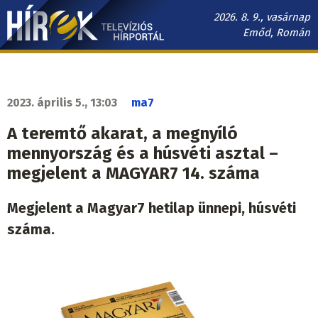
Ugrás
2026. 8. 9., vasárnap
a
Emőd, Román
tartalomra
Hírek.sk
fő
navigáció
2023. április 5., 13:03
ma7
A teremtő akarat, a megnyíló
mennyország és a húsvéti asztal –
megjelent a MAGYAR7 14. száma
Megjelent a Magyar7 hetilap ünnepi, húsvéti
száma.