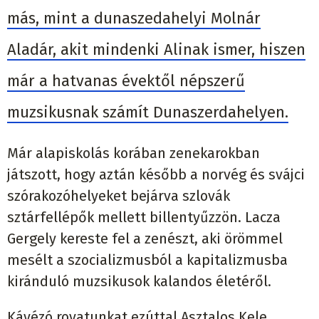
más, mint a dunaszedahelyi Molnár
Aladár, akit mindenki Alinak ismer, hiszen
már a hatvanas évektől népszerű
muzsikusnak számít Dunaszerdahelyen.
Már alapiskolás korában zenekarokban
játszott, hogy aztán később a norvég és svájci
szórakozóhelyeket bejárva szlovák
sztárfellépők mellett billentyűzzön. Lacza
Gergely kereste fel a zenészt, aki örömmel
mesélt a szocializmusból a kapitalizmusba
kiránduló muzsikusok kalandos életéről.
Kávézó rovatunkat ezúttal Asztalos Kele