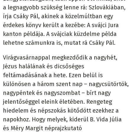
a legnagyobb szükség lenne rá: Szlovákiában,
írja Csáky Pál, akinek a közelmúltban egy
érdekes könyv került a kezébe: A svájci Jura
kanton példája. A svájciak küzdelme példa
lehetne számunkra is, mutat rá Csáky Pál.
Virágvasárnappal megkezdődik a nagyhét,
Jézus halálának és dicsőséges
feltámadásának a hete. Ezen belül is
különösen a három szent nap – nagycsütörtök,
nagypéntek és nagyszombat – bírt nagy
jelentőséggel eleink életében. Rengeteg
hiedelem és népszokás kötődött ezekhez a
napokhoz. Hogy melyek, kiderül B. Vida Júlia
és Méry Margit néprajzkutató