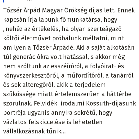
Tőzsér Árpád Magyar Örökség díjas lett. Ennek
kapcsán írja lapunk főmunkatársa, hogy
„nehéz az értékelés, ha olyan szerteágazó
költői életművet próbálunk méltatni, mint
amilyen a Tőzsér Árpádé. Aki a saját alkotásán
túl generációkra volt hatással, s akkor még
nem szóltunk az esszéíróról, a folyóirat- és
könyvszerkesztőről, a műfordítóról, a tanárról
és sok alteregóról, akik a terjedelem
szűkössége miatt értelemszerűen a háttérbe
szorulnak. Felvidéki irodalmi Kossuth-díjasunk
portréja ugyanis annyira sokrétű, hogy
vázlatos felskiccelése is lehetetlen
vállalkozásnak tűnik…