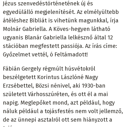
Jézus szenvedéstörténetének új és
egyedülálló megjelenítését. Az elmélyültebb
átéléshez Bibliát is vihetünk magunkkal, írja
Molnár Gabriella. A Köves-hegyen látható
ugyanis Blanár Gabriella lelkésznő által 12
stációban megfestett passiója. Az írás címe:
Győzelmet vettél, ó Feltámadott!
Fábián Gergely régmúlt húsvétokról
beszélgetett Korintus Lászlóné Nagy
Erzsébettel, Bözsi nénivel, aki 1930-ban
született Várhosszúréten, és ott él a mai
napig. Meglepőket mond, azt például, hogy
náluk például a tojásfestés nem volt jellemző,
de az ünnepi asztalról ott sem hiányzott a