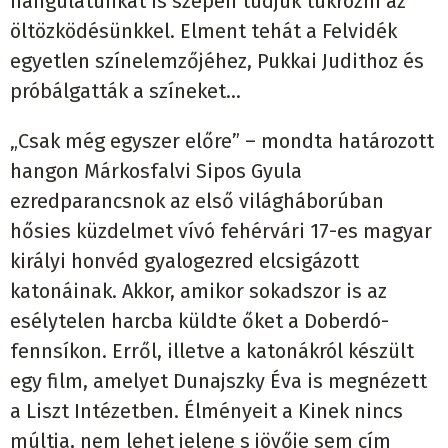
hangulatunkat is szépen tudjuk tükrözni az
öltözködésünkkel. Elment tehát a Felvidék
egyetlen színelemzőjéhez, Pukkai Judithoz és
próbálgatták a színeket…
„Csak még egyszer előre” – mondta határozott
hangon Márkosfalvi Sipos Gyula
ezredparancsnok az első világháborúban
hősies küzdelmet vívó fehérvári 17-es magyar
királyi honvéd gyalogezred elcsigázott
katonáinak. Akkor, amikor sokadszor is az
esélytelen harcba küldte őket a Doberdó-
fennsíkon. Erről, illetve a katonákról készült
egy film, amelyet Dunajszky Éva is megnézett
a Liszt Intézetben. Élményeit a Kinek nincs
múltja, nem lehet jelene s jövője sem cím