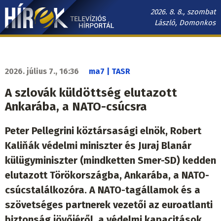
Ugrás
2026. 8. 8., szombat
a
László, Domonkos
tartalomra
Hírek.sk
fő
navigáció
2026. július 7., 16:36
ma7 | TASR
A szlovák küldöttség elutazott
Ankarába, a NATO-csúcsra
Peter Pellegrini köztársasági elnök, Robert
Kaliňák védelmi miniszter és Juraj Blanár
külügyminiszter (mindketten Smer-SD) kedden
elutazott Törökországba, Ankarába, a NATO-
csúcstalálkozóra. A NATO-tagállamok és a
szövetséges partnerek vezetői az euroatlanti
biztonság jövőjéről, a védelmi kapacitások