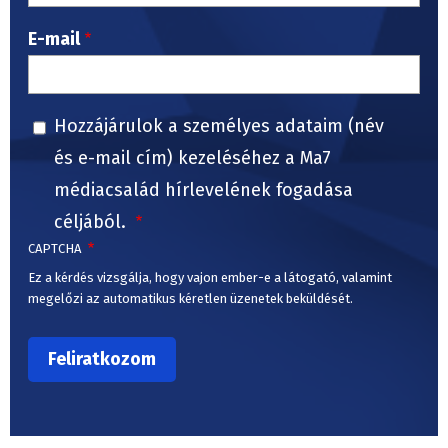
E-mail
Hozzájárulok a személyes adataim (név
és e-mail cím) kezeléséhez a Ma7
médiacsalád hírlevelének fogadása
céljából.
CAPTCHA
Ez a kérdés vizsgálja, hogy vajon ember-e a látogató, valamint
megelőzi az automatikus kéretlen üzenetek beküldését.