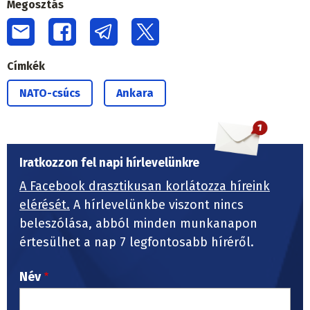
Megosztás
Címkék
NATO-csúcs
Ankara
Iratkozzon fel napi hírlevelünkre
A Facebook drasztikusan korlátozza híreink
elérését.
A hírlevelünkbe viszont nincs
beleszólása, abból minden munkanapon
értesülhet a nap 7 legfontosabb híréről.
Név