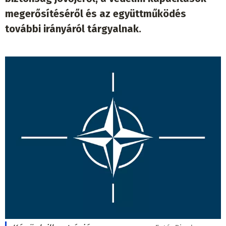
megerősítéséről és az együttműködés
további irányáról tárgyalnak.