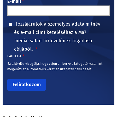
E-mail
Hozzájárulok a személyes adataim (név
és e-mail cím) kezeléséhez a Ma7
médiacsalád hírlevelének fogadása
céljából.
CAPTCHA
Ez a kérdés vizsgálja, hogy vajon ember-e a látogató, valamint
megelőzi az automatikus kéretlen üzenetek beküldését.