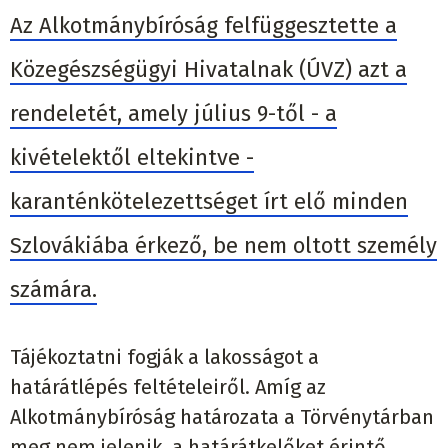
Az Alkotmánybíróság felfüggesztette a
Közegészségügyi Hivatalnak (ÚVZ) azt a
rendeletét, amely július 9-től - a
kivételektől eltekintve -
karanténkötelezettséget írt elő minden
Szlovákiába érkező, be nem oltott személy
számára.
Tájékoztatni fogják a lakosságot a
határátlépés feltételeiről. Amíg az
Alkotmánybíróság határozata a Törvénytárban
meg nem jelenik, a határátkelőket érintő