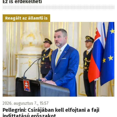
Ez is érdekelheti
Reagált az államfő is
2026. augusztus 7., 15:57
Pellegrini: Csírájában kell elfojtani a faji
indíttatású erőszakot