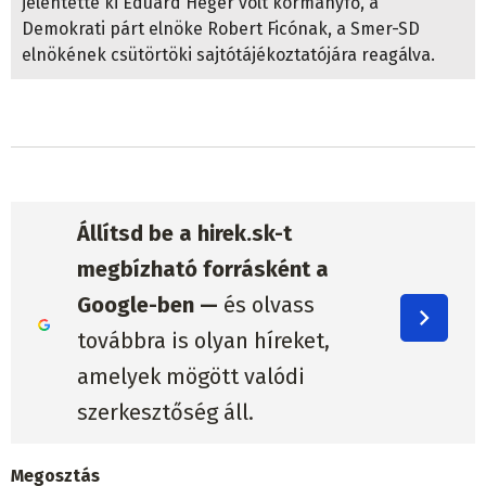
jelentette ki Eduard Heger volt kormányfő, a
Demokrati párt elnöke Robert Ficónak, a Smer-SD
elnökének csütörtöki sajtótájékoztatójára reagálva.
Állítsd be a hirek.sk-t
megbízható forrásként a
Google-ben —
és olvass
továbbra is olyan híreket,
amelyek mögött valódi
szerkesztőség áll.
Megosztás