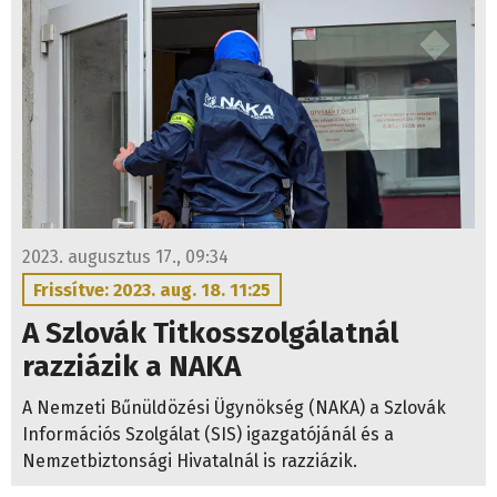
2023. augusztus 17., 09:34
Frissítve: 2023. aug. 18. 11:25
A Szlovák Titkosszolgálatnál
razziázik a NAKA
A Nemzeti Bűnüldözési Ügynökség (NAKA) a Szlovák
Információs Szolgálat (SIS) igazgatójánál és a
Nemzetbiztonsági Hivatalnál is razziázik.