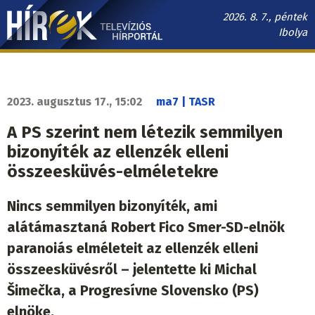
Ugrás
2026. 8. 7., péntek
a
Ibolya
tartalomra
Hírek.sk
fő
navigáció
2023. augusztus 17., 15:02
ma7 | TASR
A PS szerint nem létezik semmilyen
bizonyíték az ellenzék elleni
összeesküvés-elméletekre
Nincs semmilyen bizonyíték, ami
alátámasztaná Robert Fico Smer-SD-elnök
paranoiás elméleteit az ellenzék elleni
összeesküvésről – jelentette ki Michal
Šimečka, a Progresívne Slovensko (PS)
elnöke.