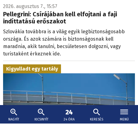
2026. augusztus 7., 15:57
Pellegrini: Csírájában kell elfojtani a faji
indíttatású erőszakot
Szlovákia továbbra is a világ egyik legbiztonságosabb
országa. És azok számára is biztonságosnak kell
maradnia, akik tanulni, becsületesen dolgozni, vagy
turistaként érkeznek ide.
Kigyulladt egy tartály
NAGYÍT
KICSINYÍT
24 ÓRA
KERESÉS
MENÜ