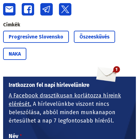
Címkék
Progresívne Slovensko
Öszeesküvés
NAKA
Iratkozzon fel napi hírlevelünkre
A Facebook drasztikusan korlátozza híreink
elérését.
A hírlevelünkbe viszont nincs
beleszólása, abból minden munkanapon
értesülhet a nap 7 legfontosabb híréről.
Név