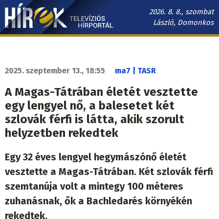
Ugrás
2026. 8. 8., szombat
a
László, Domonkos
tartalomra
Hírek.sk
fő
navigáció
2025. szeptember 13., 18:55
ma7 | TASR
A Magas-Tátrában életét vesztette
egy lengyel nő, a balesetet két
szlovák férfi is látta, akik szorult
helyzetben rekedtek
Egy 32 éves lengyel hegymászónő életét
vesztette a Magas-Tátrában. Két szlovák férfi
szemtanúja volt a mintegy 100 méteres
zuhanásnak, ők a Bachledarés környékén
rekedtek.