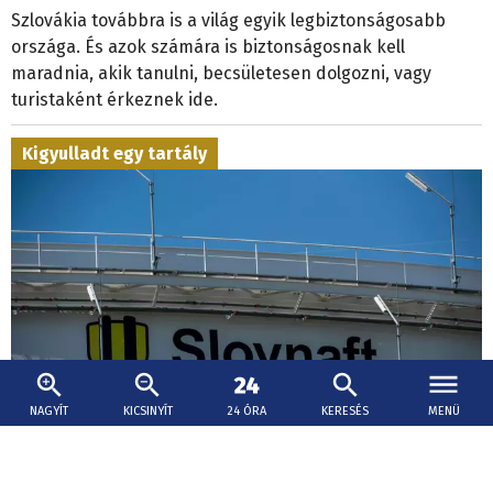
Szlovákia továbbra is a világ egyik legbiztonságosabb
országa. És azok számára is biztonságosnak kell
maradnia, akik tanulni, becsületesen dolgozni, vagy
turistaként érkeznek ide.
Kigyulladt egy tartály
NAGYÍT
KICSINYÍT
24 ÓRA
KERESÉS
MENÜ