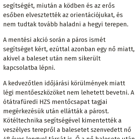
segítségét, miután a ködben és az erős
esőben elvesztették az orientációjukat, és
nem tudtak tovább haladni a hegyi terepen.
A mentési akció során a páros ismét
segítséget kért, ezúttal azonban egy nő miatt,
akivel a baleset után nem sikerült
kapcsolatba lépni.
A kedvezőtlen időjárási körülmények miatt
légi mentőeszközöket nem lehetett bevetni. A
ótátrafüredi HZS mentőcsapat tagjai
megérkezésük után ellátták a párost.
Kötéltechnika segítségével kimentették a
veszélyes terepről a balesetet szenvedett nő
48 éves lengyel társát is. Ő a nő balesete után