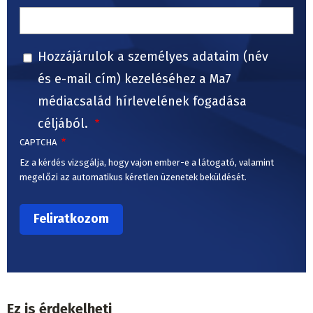
Hozzájárulok a személyes adataim (név
és e-mail cím) kezeléséhez a Ma7
médiacsalád hírlevelének fogadása
céljából.
CAPTCHA
Ez a kérdés vizsgálja, hogy vajon ember-e a látogató, valamint
megelőzi az automatikus kéretlen üzenetek beküldését.
Ez is érdekelheti