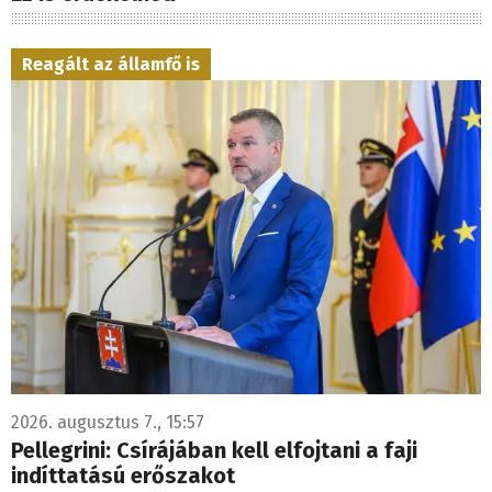
Reagált az államfő is
2026. augusztus 7., 15:57
Pellegrini: Csírájában kell elfojtani a faji
indíttatású erőszakot