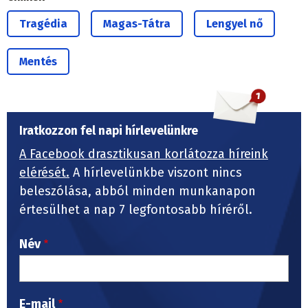
Tragédia
Magas-Tátra
Lengyel nő
Mentés
Iratkozzon fel napi hírlevelünkre
A Facebook drasztikusan korlátozza híreink
elérését.
A hírlevelünkbe viszont nincs
beleszólása, abból minden munkanapon
értesülhet a nap 7 legfontosabb híréről.
Név
E-mail