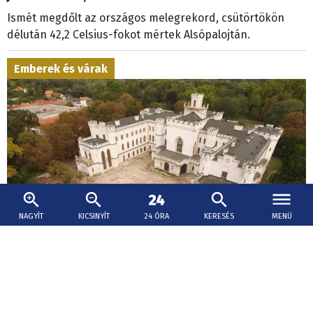
Ismét megdőlt az országos melegrekord, csütörtökön
délután 42,2 Celsius-fokot mértek Alsópalojtán.
Emberek és várak
NAGYÍT
KICSINYÍT
24 ÓRA
KERESÉS
MENÜ