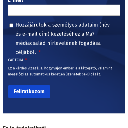
E-mail
Hozzájárulok a személyes adataim (név
és e-mail cím) kezeléséhez a Ma7
médiacsalád hírlevelének fogadása
céljából.
CAPTCHA
Ez a kérdés vizsgálja, hogy vajon ember-e a látogató, valamint
megelőzi az automatikus kéretlen üzenetek beküldését.