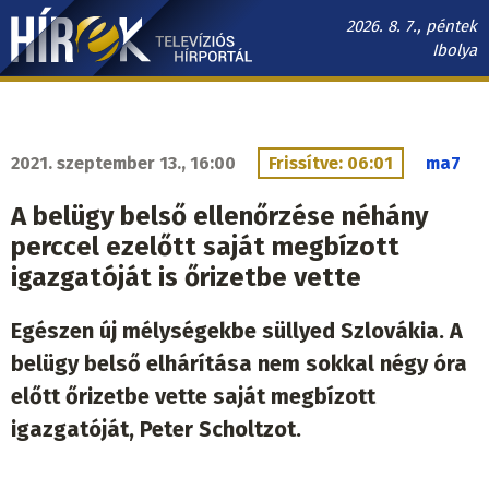
Ugrás
2026. 8. 7., péntek
a
Ibolya
tartalomra
Hírek.sk
fő
navigáció
2021. szeptember 13., 16:00
Frissítve: 06:01
ma7
A belügy belső ellenőrzése néhány
perccel ezelőtt saját megbízott
igazgatóját is őrizetbe vette
Egészen új mélységekbe süllyed Szlovákia. A
belügy belső elhárítása nem sokkal négy óra
előtt őrizetbe vette saját megbízott
igazgatóját, Peter Scholtzot.