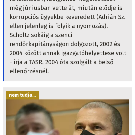
még júniusban vette át, miután elődje is
korrupciós ügyekbe keveredett (Adrián Sz.
ellen jelenleg is folyik a nyomozás).
Scholtz sokáig a szenci
rendőrkapitányságon dolgozott, 2002 és
2004 között annak igazgatóhelyettese volt
- írja a TASR. 2004 óta szolgált a belső
ellenőrzésnél.
nem tudja...