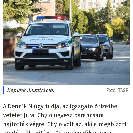
Képünk illusztráció.
Fotó:
TASR
A Denník N úgy tudja, az igazgató őrizetbe
vételét Juraj Chylo ügyész parancsára
hajtották végre. Chylo volt az, aki a megbízott
rendőr főkapitány, Peter Kovařík ellen is