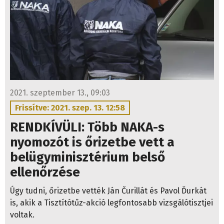
2021. szeptember 13., 09:03
Frissítve: 2021. szep. 13. 12:58
RENDKÍVÜLI: Több NAKA-s
nyomozót is őrizetbe vett a
belügyminisztérium belső
ellenőrzése
Úgy tudni, őrizetbe vették Ján Čurillát és Pavol Ďurkát
is, akik a Tisztítótűz-akció legfontosabb vizsgálótisztjei
voltak.