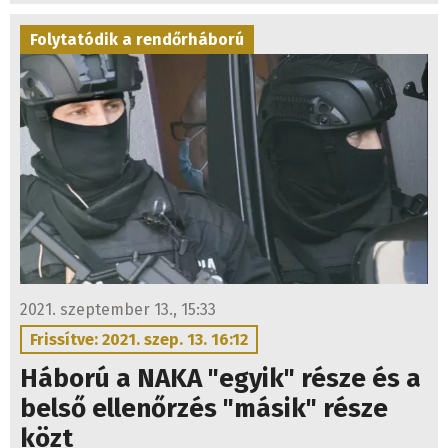
Folytatódik a rendőrháború
2021. szeptember 13., 15:33
Frissítve: 2021. szep. 13. 16:12
Háború a NAKA "egyik" része és a
belső ellenőrzés "másik" része
közt